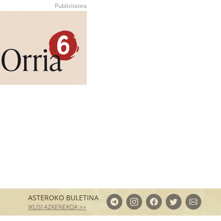
ASTEROKO BULETINA
IKUSI AZKENEKOA >>