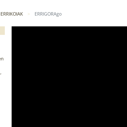
HERRIKOIAK
ERRIGORAgo
en
,