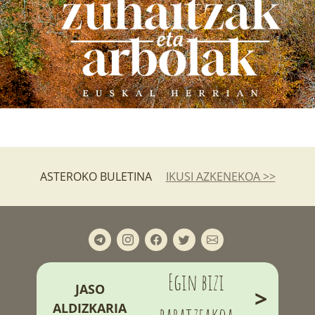
ASTEROKO BULETINA
IKUSI AZKENEKOA >>
Egin bizi
JASO
>
ALDIZKARIA