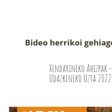
Bideo herrikoi gehiag
Xendarineko Ahizpak -
Udazkeneko Uzta 2022