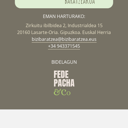
baratzeakoa
EMAN HARTURAKO:
Zirkuitu ibilbidea 2, Industrialdea 15
20160 Lasarte-Oria. Gipuzkoa. Euskal Herria
bizibaratzea@bizibaratzea.eus
+34 943371545
BIDELAGUN