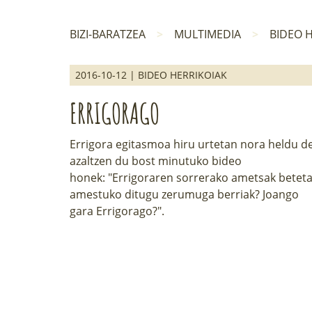
BIZI-BARATZEA
MULTIMEDIA
BIDEO 
2016-10-12 | BIDEO HERRIKOIAK
ERRIGORAGO
Errigora egitasmoa hiru urtetan nora heldu d
azaltzen du bost minutuko bideo
honek: "Errigoraren sorrerako ametsak beteta
amestuko ditugu zerumuga berriak? Joango
gara Errigorago?".