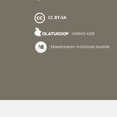
CC BY-SA
SAREKO KIDE
Ekoedizioaren Institutuko bazkide