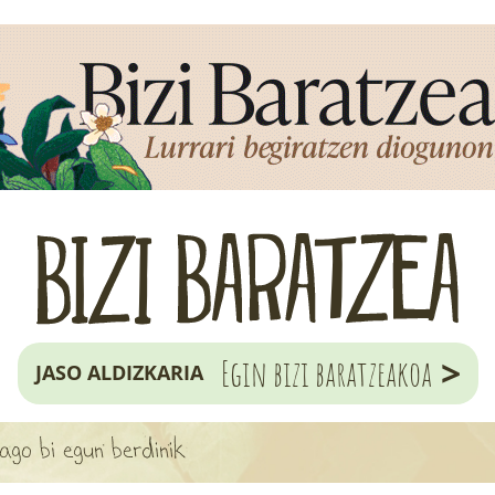
>
Egin bizi baratzeakoa
JASO ALDIZKARIA
ago bi egun berdinik