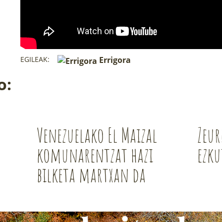
EGILEAK:
Errigora
o:
Venezuelako El Maizal
Zeu
komunarentzat hazi
ezk
bilketa martxan da