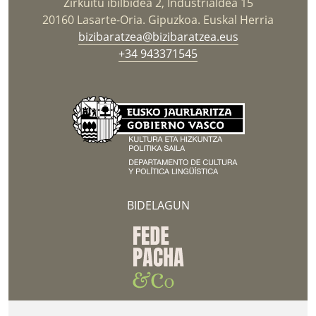
Zirkuitu ibilbidea 2, Industrialdea 15
20160 Lasarte-Oria. Gipuzkoa. Euskal Herria
bizibaratzea@bizibaratzea.eus
+34 943371545
BIDELAGUN