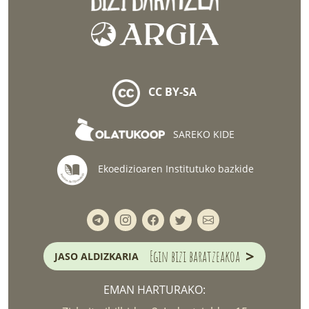
CC BY-SA
SAREKO KIDE
Ekoedizioaren Institutuko bazkide
>
Egin bizi baratzeakoa
JASO ALDIZKARIA
EMAN HARTURAKO: