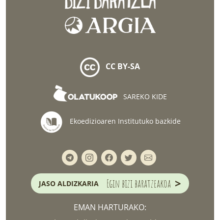
CC BY-SA
SAREKO KIDE
Ekoedizioaren Institutuko bazkide
>
Egin bizi baratzeakoa
JASO ALDIZKARIA
EMAN HARTURAKO: