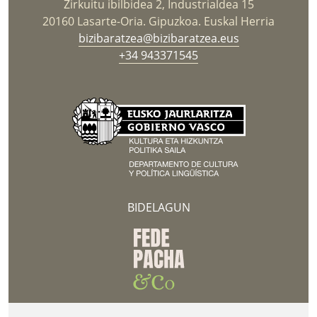
Zirkuitu ibilbidea 2, Industrialdea 15
20160 Lasarte-Oria. Gipuzkoa. Euskal Herria
bizibaratzea@bizibaratzea.eus
+34 943371545
BIDELAGUN