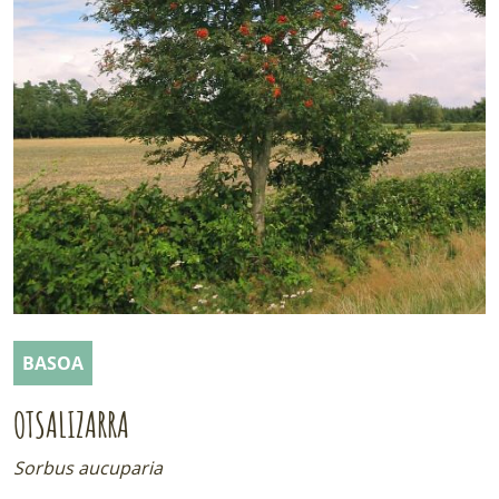
LURRAREN AGENDA
AZOKA
BASOA
OTSALIZARRA
Sorbus aucuparia