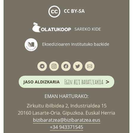
CC BY-SA
SAREKO KIDE
Ekoedizioaren Institutuko bazkide
>
Egin bizi baratzeakoa
JASO ALDIZKARIA
EMAN HARTURAKO:
Zirkuitu ibilbidea 2, Industrialdea 15
20160 Lasarte-Oria. Gipuzkoa. Euskal Herria
bizibaratzea@bizibaratzea.eus
+34 943371545