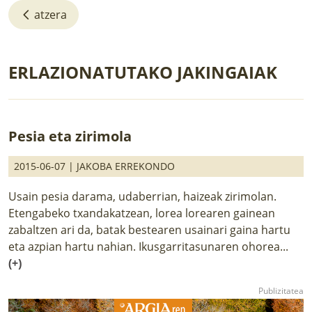
atzera
ERLAZIONATUTAKO JAKINGAIAK
Pesia eta zirimola
2015-06-07 |
JAKOBA ERREKONDO
Usain pesia darama, udaberrian, haizeak zirimolan.
Etengabeko txandakatzean, lorea lorearen gainean
zabaltzen ari da, batak bestearen usainari gaina hartu
eta azpian hartu nahian. Ikusgarritasunaren ohorea...
(+)