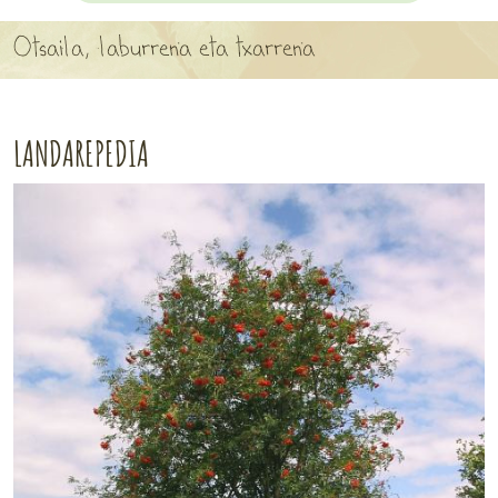
APARTEN MAPA
Otsaila, laburrena eta txarrena
LURRERAKO BIDE LAGUN
BARATZEA
LANDAREPEDIA
HASI NAHI AL DUZU? 8 URRATS
BIZI BARATZEA LIBURUA
SENDABELARRAK
ETXEKO LANDAREAK
LANDAREPEDIA
ALBISTEAK