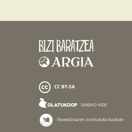
CC BY-SA
SAREKO KIDE
Ekoedizioaren Institutuko bazkide