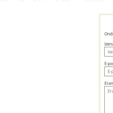
Ondo
Izen
E-po
Eran