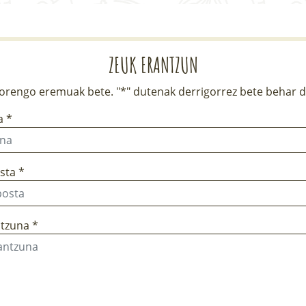
ZEUK ERANTZUN
rengo eremuak bete. "*" dutenak derrigorrez bete behar d
a *
sta *
tzuna *