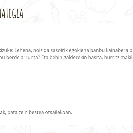
TATEGIA
zkizuke: Lehena, noiz da sasoirik egokiena banbu kainabera 
u berde arrunta? Eta behin galderekin hasita, hurritz makil
k, bata zein bestea otsailekoan.