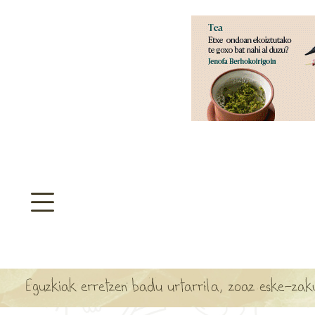
aratzeakoa
>
SULTATEGIA
TA ARBOLA APARTEN MAPA
Eguzkiak erretzen badu urtarrila, zoaz eske-zak