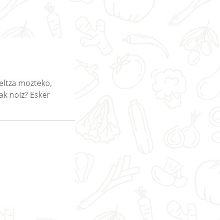
beltza mozteko,
ak noiz? Esker