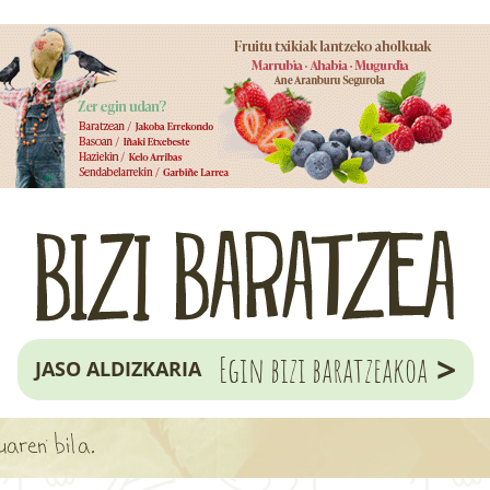
>
Egin bizi baratzeakoa
JASO ALDIZKARIA
uaren bila.