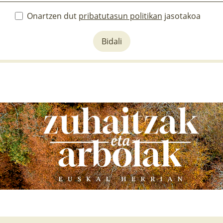
Onartzen dut
pribatutasun politikan
jasotakoa
Bidali