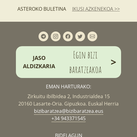
ASTEROKO BULETINA
IKUSI AZKENEKOA >>
Egin bizi
JASO
>
ALDIZKARIA
baratzeakoa
EMAN HARTURAKO:
Zirkuitu ibilbidea 2, Industrialdea 15
20160 Lasarte-Oria. Gipuzkoa. Euskal Herria
bizibaratzea@bizibaratzea.eus
+34 943371545
BIDELAGUN