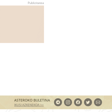
ASTEROKO BULETINA
IKUSI AZKENEKOA >>