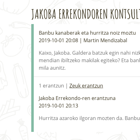
JAKOBA ERREKONDOREN KONTSUL
Banbu kanaberak eta hurritza noiz moztu
2019-10-01 20:08 | Martin Mendizabal
Kaixo, Jakoba. Galdera batzuk egin nahi ni
mendian ibiltzeko makilak egiteko? Eta banb
mila aunitz.
1 erantzun |
Zeuk erantzun
Jakoba Errekondo-ren erantzuna
2019-10-01 20:13
Hurritza azaroko ilgoran mozten da. Banbua