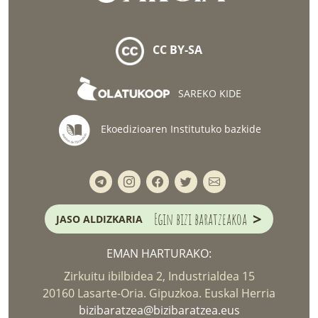
CC BY-SA
SAREKO KIDE
Ekoedizioaren Institutuko bazkide
>
Egin bizi baratzeakoa
JASO ALDIZKARIA
EMAN HARTURAKO:
Zirkuitu ibilbidea 2, Industrialdea 15
20160 Lasarte-Oria. Gipuzkoa. Euskal Herria
bizibaratzea@bizibaratzea.eus