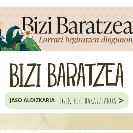
>
Egin bizi baratzeakoa
JASO ALDIZKARIA