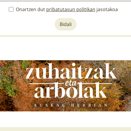
Onartzen dut
pribatutasun politikan
jasotakoa
Bidali