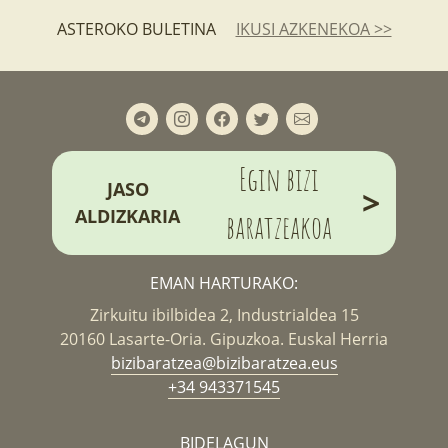
ASTEROKO BULETINA
IKUSI AZKENEKOA >>
Egin bizi
JASO
>
ALDIZKARIA
baratzeakoa
EMAN HARTURAKO:
Zirkuitu ibilbidea 2, Industrialdea 15
20160 Lasarte-Oria. Gipuzkoa. Euskal Herria
bizibaratzea@bizibaratzea.eus
+34 943371545
BIDELAGUN