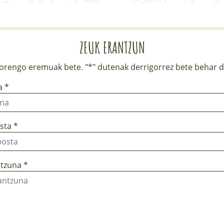
ZEUK ERANTZUN
rengo eremuak bete. "*" dutenak derrigorrez bete behar d
a *
sta *
tzuna *