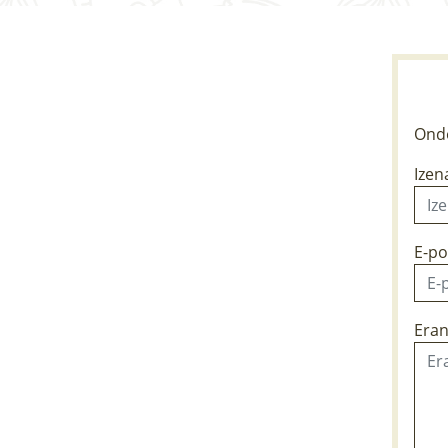
Ondo
Izen
E-po
Eran