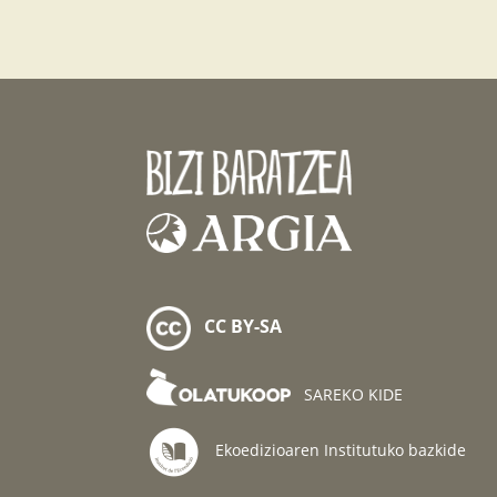
CC BY-SA
SAREKO KIDE
Ekoedizioaren Institutuko bazkide