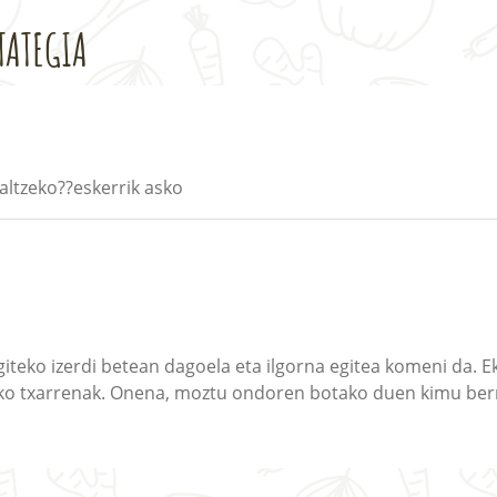
TATEGIA
altzeko??eskerrik asko
giteko izerdi betean dagoela eta ilgorna egitea komeni da. E
ako txarrenak. Onena, moztu ondoren botako duen kimu ber