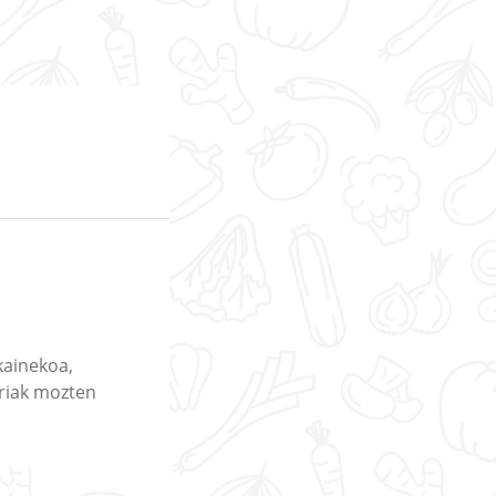
kainekoa,
riak mozten