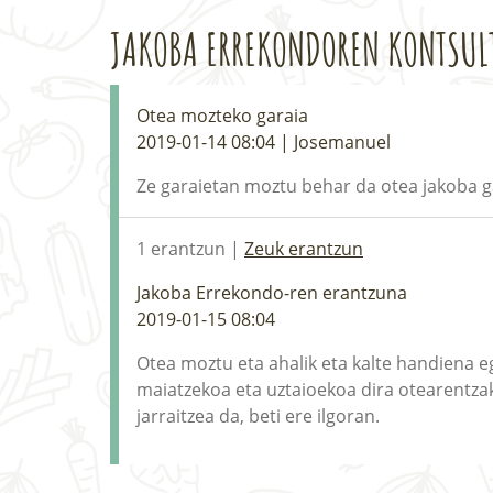
JAKOBA ERREKONDOREN KONTSUL
Otea mozteko garaia
2019-01-14 08:04 | Josemanuel
Ze garaietan moztu behar da otea jakoba g
1 erantzun |
Zeuk erantzun
Jakoba Errekondo-ren erantzuna
2019-01-15 08:04
Otea moztu eta ahalik eta kalte handiena e
maiatzekoa eta uztaioekoa dira otearentz
jarraitzea da, beti ere ilgoran.