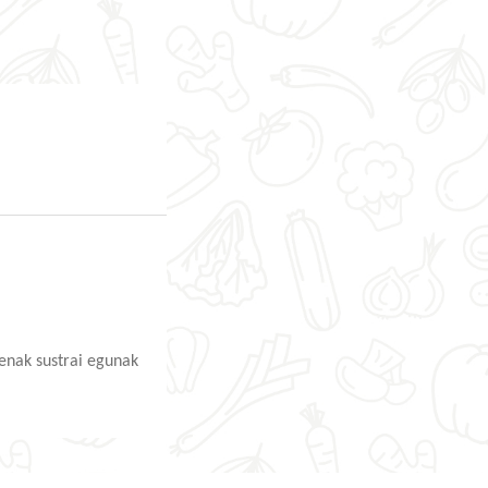
nenak sustrai egunak