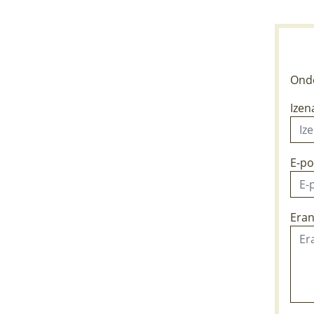
Ondo
Izen
E-po
Eran