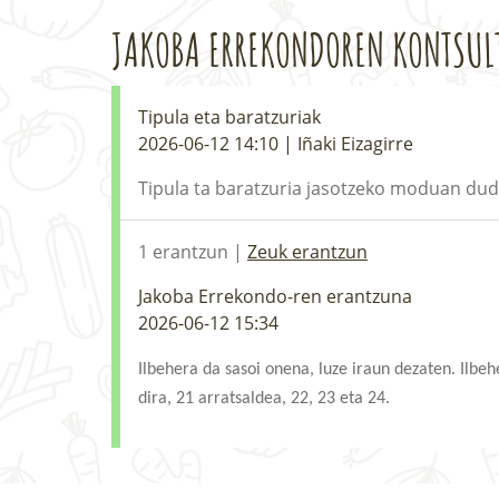
JAKOBA ERREKONDOREN KONTSUL
Tipula eta baratzuriak
2026-06-12 14:10 | Iñaki Eizagirre
Tipula ta baratzuria jasotzeko moduan dud
1 erantzun |
Zeuk erantzun
Jakoba Errekondo-ren erantzuna
2026-06-12 15:34
Ilbehera da sasoi onena, luze iraun dezaten. Ilbe
dira, 21 arratsaldea, 22, 23 eta 24.