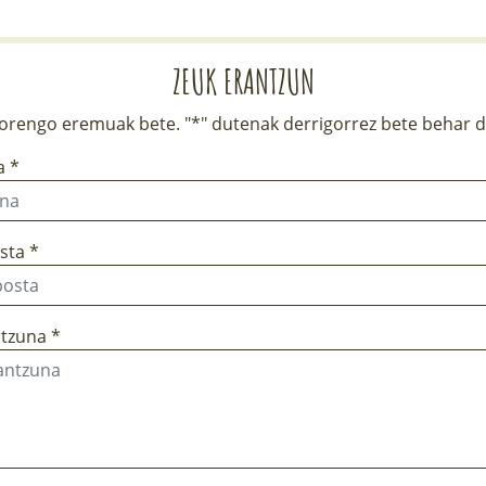
ZEUK ERANTZUN
rengo eremuak bete. "*" dutenak derrigorrez bete behar d
a *
sta *
tzuna *