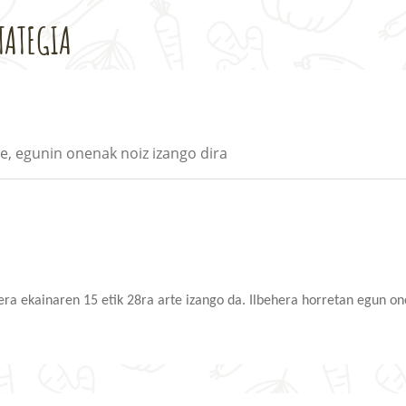
TATEGIA
e, egunin onenak noiz izango dira
hera ekainaren 15 etik 28ra arte izango da. Ilbehera horretan egun o