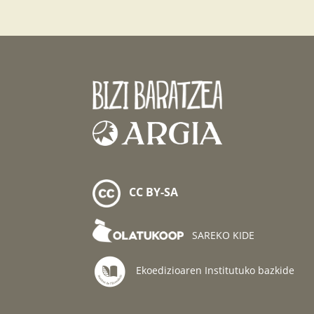
CC BY-SA
SAREKO KIDE
Ekoedizioaren Institutuko bazkide