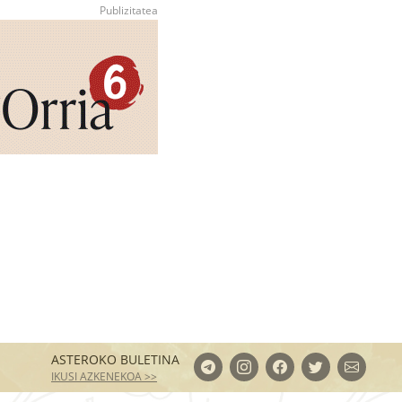
ASTEROKO BULETINA
IKUSI AZKENEKOA >>