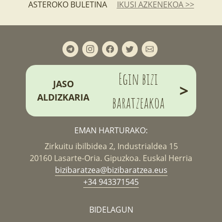
ASTEROKO BULETINA
IKUSI AZKENEKOA >>
Egin bizi
JASO
>
ALDIZKARIA
baratzeakoa
EMAN HARTURAKO:
Zirkuitu ibilbidea 2, Industrialdea 15
20160 Lasarte-Oria. Gipuzkoa. Euskal Herria
bizibaratzea@bizibaratzea.eus
+34 943371545
BIDELAGUN