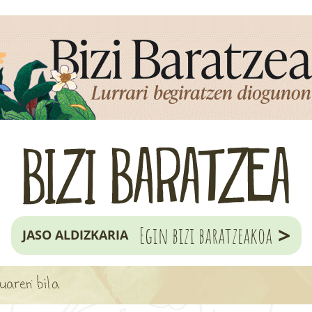
>
Egin bizi baratzeakoa
JASO ALDIZKARIA
kuaren bila