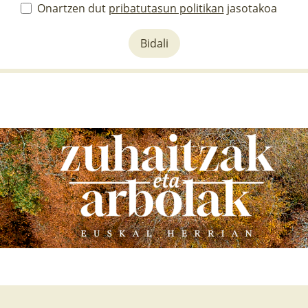
Onartzen dut
pribatutasun politikan
jasotakoa
Bidali