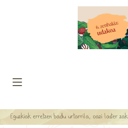
aratzeakoa
>
SULTATEGIA
TA ARBOLA APARTEN MAPA
Eguzkiak erretzen badu urtarrila, oazi laster za