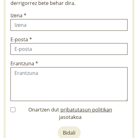
derrigorrez bete behar dira.
Izena *
E-posta *
Erantzuna *
Onartzen dut
pribatutasun politikan
jasotakoa
Bidali