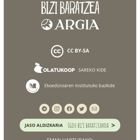
CC BY-SA
SAREKO KIDE
Ekoedizioaren Institutuko bazkide
>
Egin bizi baratzeakoa
JASO ALDIZKARIA