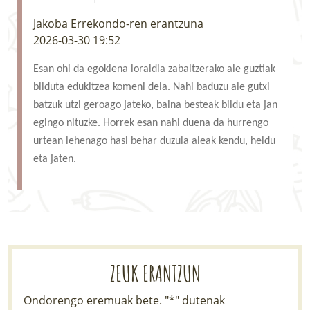
LURRAREN AGENDA
Jakoba Errekondo-ren erantzuna
2026-03-30 19:52
AZOKA
Esan ohi da egokiena loraldia zabaltzerako ale guztiak
bilduta edukitzea komeni dela. Nahi baduzu ale gutxi
batzuk utzi geroago jateko, baina besteak bildu eta jan
egingo nituzke. Horrek esan nahi duena da hurrengo
urtean lehenago hasi behar duzula aleak kendu, heldu
eta jaten.
ZEUK ERANTZUN
Ondorengo eremuak bete. "*" dutenak