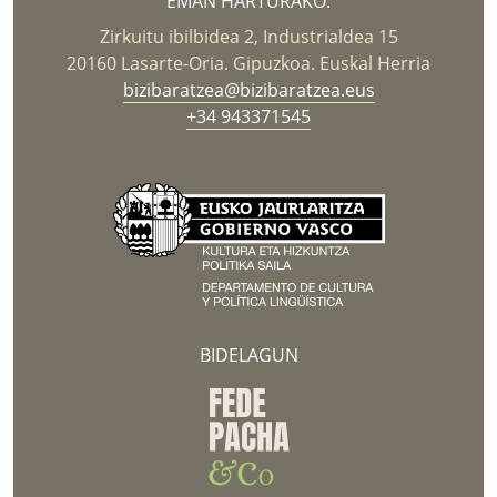
EMAN HARTURAKO:
Zirkuitu ibilbidea 2, Industrialdea 15
20160 Lasarte-Oria. Gipuzkoa. Euskal Herria
bizibaratzea@bizibaratzea.eus
+34 943371545
BIDELAGUN