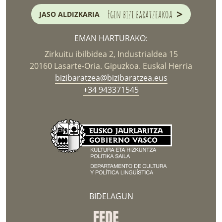
>
Egin bizi baratzeakoa
JASO ALDIZKARIA
EMAN HARTURAKO:
Zirkuitu ibilbidea 2, Industrialdea 15
20160 Lasarte-Oria. Gipuzkoa. Euskal Herria
bizibaratzea@bizibaratzea.eus
+34 943371545
BIDELAGUN