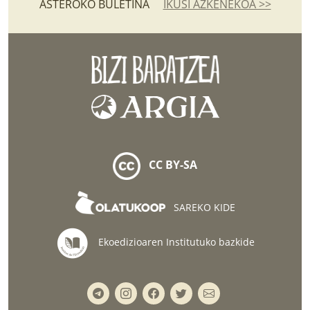
ASTEROKO BULETINA
IKUSI AZKENEKOA >>
CC BY-SA
SAREKO KIDE
Ekoedizioaren Institutuko bazkide