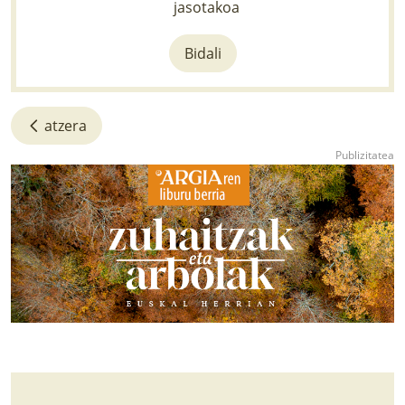
jasotakoa
Bidali
atzera