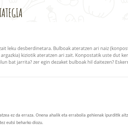
TATEGIA
 zait leku desberdinetara. Bulboak ateratzen ari naiz (konp
argazkia) kiziotik ateratzen ari zait. Konpostatik uste dut 
lun bat jarrita? zer egin dezaket bulboak hil daitezen? Esker
atzea ez da erraza. Onena ahalik eta erraboila gehienak ipurditik ait
tez eutsi beharko diozu.