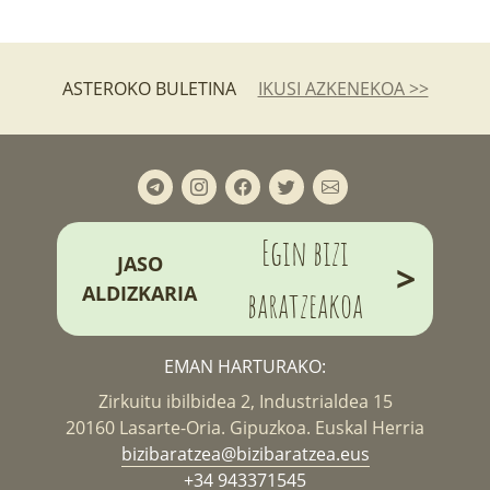
ASTEROKO BULETINA
IKUSI AZKENEKOA >>
Egin bizi
JASO
>
ALDIZKARIA
baratzeakoa
EMAN HARTURAKO:
Zirkuitu ibilbidea 2, Industrialdea 15
20160 Lasarte-Oria. Gipuzkoa. Euskal Herria
bizibaratzea@bizibaratzea.eus
+34 943371545