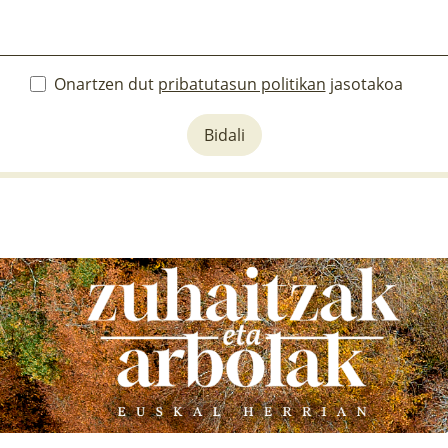
Onartzen dut
pribatutasun politikan
jasotakoa
Bidali