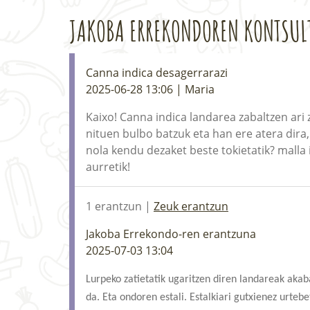
JAKOBA ERREKONDOREN KONTSUL
Canna indica desagerrarazi
2025-06-28 13:06 | Maria
Kaixo! Canna indica landarea zabaltzen ari
nituen bulbo batzuk eta han ere atera dira, 
nola kendu dezaket beste tokietatik? malla i
aurretik!
1 erantzun |
Zeuk erantzun
Jakoba Errekondo-ren erantzuna
2025-07-03 13:04
Lurpeko zatietatik ugaritzen diren landareak akab
da. Eta ondoren estali. Estalkiari gutxienez urtebe