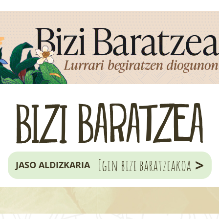
>
Egin bizi baratzeakoa
JASO ALDIZKARIA