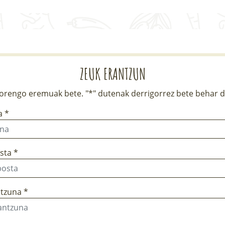
ZEUK ERANTZUN
rengo eremuak bete. "*" dutenak derrigorrez bete behar d
a *
sta *
tzuna *