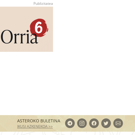
ASTEROKO BULETINA
IKUSI AZKENEKOA >>