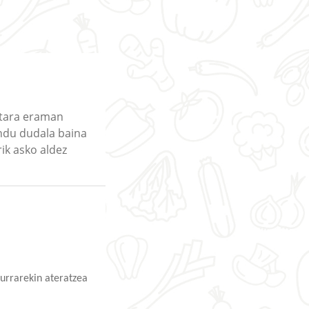
ostara eraman
kendu dudala baina
rik asko aldez
zurrarekin ateratzea