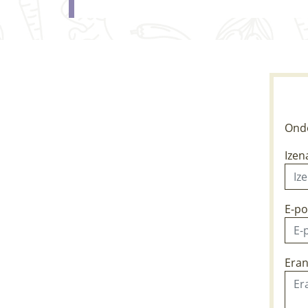
Ondo
Izen
E-po
Eran