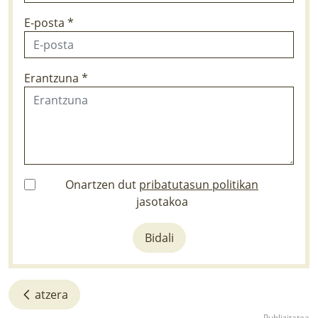
E-posta *
Erantzuna *
Onartzen dut
pribatutasun politikan
jasotakoa
Bidali
atzera