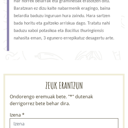
Har horrek belarrak eta gramineoak erasotzen ditu.
LURRAREN AGENDA
Baratzean ez dizu kalte nabarmenik eragingo, baina
belardia baduzu inguruan hura zaindu. Hara sartzen
AZOKA
bada horitu eta galtzeko arriskua dago. Tratatu nahi
baduzu xaboi potasikoa eta
Bacillus thuringiensis
nahasita eman, 3 egunero errepikatuz desagertu arte.
ZEUK ERANTZUN
Ondorengo eremuak bete. "*" dutenak
derrigorrez bete behar dira.
Izena *