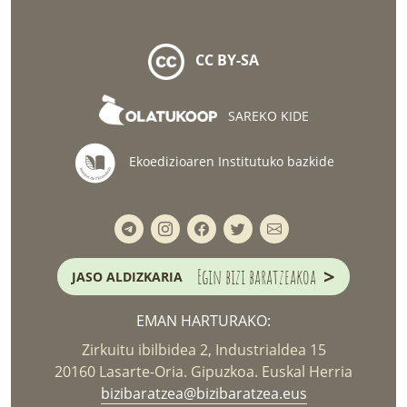
CC BY-SA
SAREKO KIDE
Ekoedizioaren Institutuko bazkide
>
Egin bizi baratzeakoa
JASO ALDIZKARIA
EMAN HARTURAKO:
Zirkuitu ibilbidea 2, Industrialdea 15
20160 Lasarte-Oria. Gipuzkoa. Euskal Herria
bizibaratzea@bizibaratzea.eus