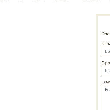
Ondo
Izen
E-po
Eran