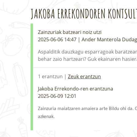
JAKOBA ERREKONDOREN KONTSUL
Zainzuriak batzeari noiz utzi
2025-06-06 14:47 | Ander Manterola Dudag
Aspalditik dauzkagu esparragoak baratzean,
behar zaio hartzeari? Guk ekainaren hasier
1 erantzun |
Zeuk erantzun
Jakoba Errekondo-ren erantzuna
2025-06-09 12:01
Zainzuria maiatzaren amaiera arte Bildu ohi da. 
azkenak.