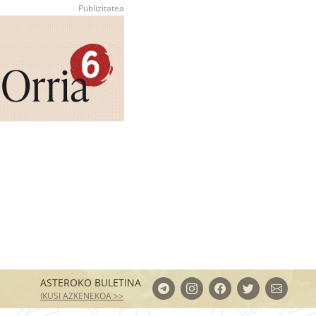
ASTEROKO BULETINA
IKUSI AZKENEKOA >>