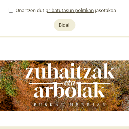
Onartzen dut
pribatutasun politikan
jasotakoa
Bidali