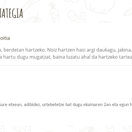
TATEGIA
oitia
 berdetan hartzeko. Noiz hartzen hasi argi daukagu, jakina, 
a hartu dugu mugatzat, baina luzatu ahal da hartzeko tarte
Gure etxean, adibidez, urtebetetze bat dugu ekainaren 2an eta egun h