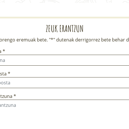
ZEUK ERANTZUN
rengo eremuak bete. "*" dutenak derrigorrez bete behar d
a *
sta *
tzuna *