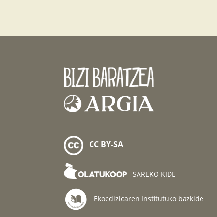
CC BY-SA
SAREKO KIDE
Ekoedizioaren Institutuko bazkide