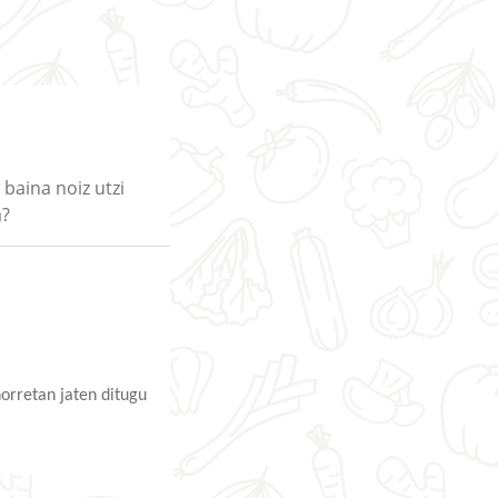
baina noiz utzi
a?
orretan jaten ditugu