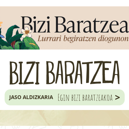
>
Egin bizi baratzeakoa
JASO ALDIZKARIA