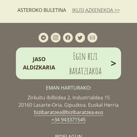
ASTEROKO BULETINA
IKUSI AZKENEKOA >>
Egin bizi
JASO
>
ALDIZKARIA
baratzeakoa
EMAN HARTURAKO:
Zirkuitu ibilbidea 2, Industrialdea 15
20160 Lasarte-Oria. Gipuzkoa. Euskal Herria
bizibaratzea@bizibaratzea.eus
+34 943371545
BIDELAGUN