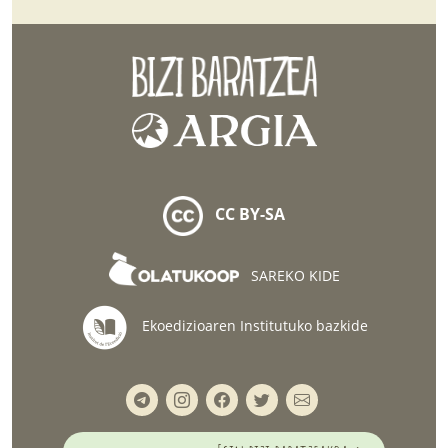
CC BY-SA
SAREKO KIDE
Ekoedizioaren Institutuko bazkide