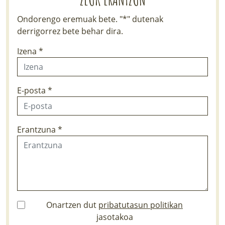
Ondorengo eremuak bete. "*" dutenak
derrigorrez bete behar dira.
Izena *
E-posta *
Erantzuna *
Onartzen dut
pribatutasun politikan
jasotakoa