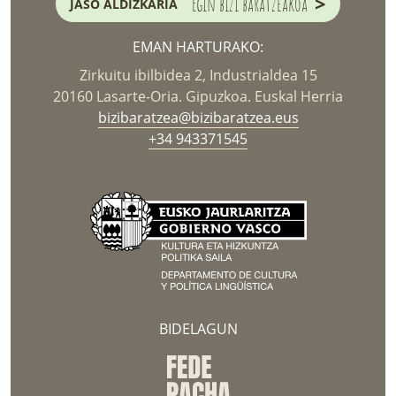
>
Egin bizi baratzeakoa
JASO ALDIZKARIA
EMAN HARTURAKO:
Zirkuitu ibilbidea 2, Industrialdea 15
20160 Lasarte-Oria. Gipuzkoa. Euskal Herria
bizibaratzea@bizibaratzea.eus
+34 943371545
BIDELAGUN