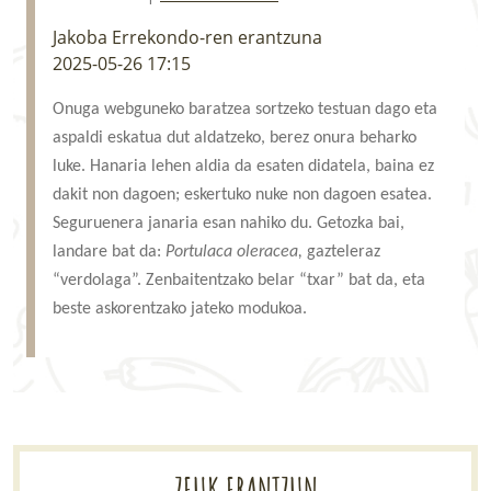
LURRAREN AGENDA
Jakoba Errekondo-ren erantzuna
2025-05-26 17:15
AZOKA
Onuga webguneko baratzea sortzeko testuan dago eta
aspaldi eskatua dut aldatzeko, berez onura beharko
luke. Hanaria lehen aldia da esaten didatela, baina ez
dakit non dagoen; eskertuko nuke non dagoen esatea.
Seguruenera janaria esan nahiko du. Getozka bai,
landare bat da:
Portulaca oleracea,
gazteleraz
“verdolaga”. Zenbaitentzako belar “txar” bat da, eta
beste askorentzako jateko modukoa.
ZEUK ERANTZUN