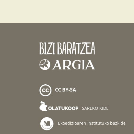
CC BY-SA
SAREKO KIDE
Ekoedizioaren Institutuko bazkide