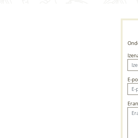
Ondo
Izen
E-po
Eran