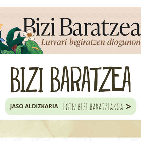
>
Egin bizi baratzeakoa
JASO ALDIZKARIA