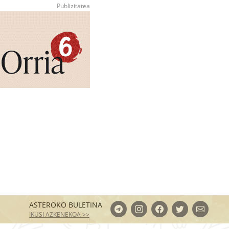
ASTEROKO BULETINA
IKUSI AZKENEKOA >>