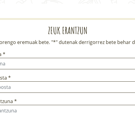
ZEUK ERANTZUN
rengo eremuak bete. "*" dutenak derrigorrez bete behar d
a *
sta *
tzuna *