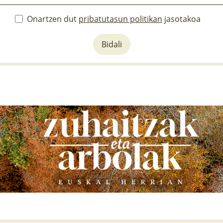
Onartzen dut
pribatutasun politikan
jasotakoa
Bidali