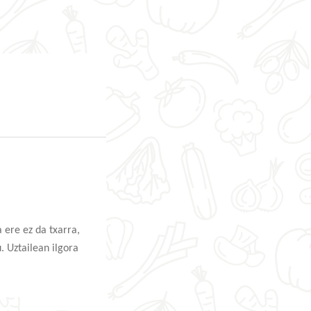
 ere ez da txarra,
 Uztailean ilgora