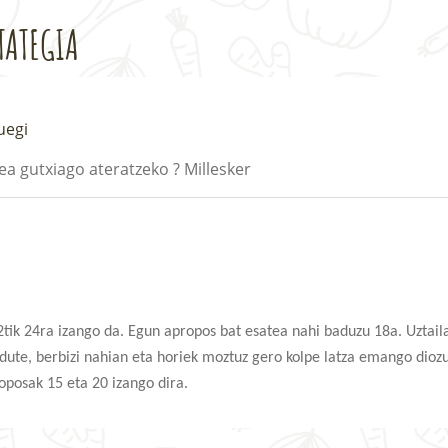
TATEGIA
uegi
a gutxiago ateratzeko ? Millesker
tik 24ra izango da. Egun apropos bat esatea nahi baduzu 18a. Uztaila
ute, berbizi nahian eta horiek moztuz gero kolpe latza emango diozu.
oposak 15 eta 20 izango dira.