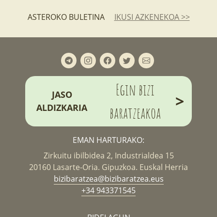
ASTEROKO BULETINA
IKUSI AZKENEKOA >>
Egin bizi
JASO
>
ALDIZKARIA
baratzeakoa
EMAN HARTURAKO:
Zirkuitu ibilbidea 2, Industrialdea 15
20160 Lasarte-Oria. Gipuzkoa. Euskal Herria
bizibaratzea@bizibaratzea.eus
+34 943371545