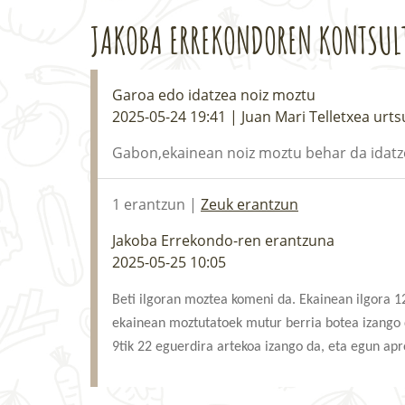
JAKOBA ERREKONDOREN KONTSUL
Garoa edo idatzea noiz moztu
2025-05-24 19:41 | Juan Mari Telletxea urts
Gabon,ekainean noiz moztu behar da idatze
1 erantzun |
Zeuk erantzun
Jakoba Errekondo-ren erantzuna
2025-05-25 10:05
Beti ilgoran moztea komeni da. Ekainean ilgora 12
ekainean moztutatoek mutur berria botea izango d
9tik 22 eguerdira artekoa izango da, eta egun apr