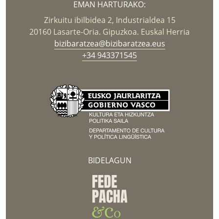
EMAN HARTURAKO:
Zirkuitu ibilbidea 2, Industrialdea 15
20160 Lasarte-Oria. Gipuzkoa. Euskal Herria
bizibaratzea@bizibaratzea.eus
+34 943371545
BIDELAGUN