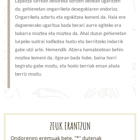
Lapaitza lurrean desoreka sortzen denean ugaritzen
LURRAREN AGENDA
da; gehienetan ongarriketa desegokiaren ondorioz.
Ongarriketa aztertu eta egokitzea komeni da. Hala ere
AZOKA
dagoenerako ugaritua bada berari aurre egiteko era
bakarra moztea eta moztea da. Ahal duzun gehienetan
lurpeko sustrai lodikotea hustu eta berritzeko indarrik
gabe utzi arte. Hemendik. Atzera hamabostean behin
moztea komeni da, ilgoran bada hobe, baina horri
begiratu gabe moztu, eta hosto berriak eman ahala
berriz moztu.
ZEUK ERANTZUN
Ondorengo eremuak bete. "*" dutenak