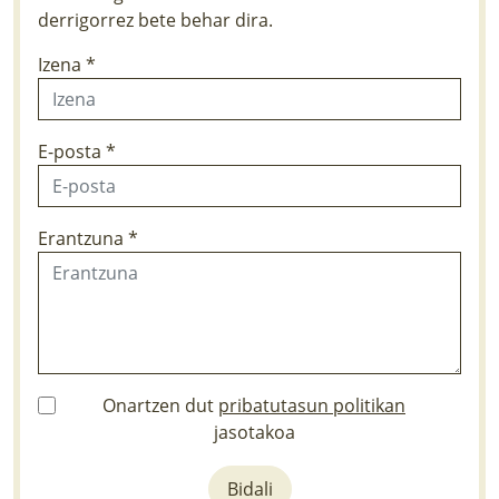
derrigorrez bete behar dira.
Izena *
E-posta *
Erantzuna *
Onartzen dut
pribatutasun politikan
jasotakoa
Bidali