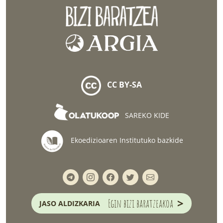
CC BY-SA
SAREKO KIDE
Ekoedizioaren Institutuko bazkide
>
Egin bizi baratzeakoa
JASO ALDIZKARIA