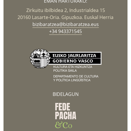
EMAN HARTURAKO:
Zirkuitu ibilbidea 2, Industrialdea 15
20160 Lasarte-Oria. Gipuzkoa. Euskal Herria
bizibaratzea@bizibaratzea.eus
+34 943371545
BIDELAGUN