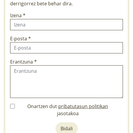
derrigorrez bete behar dira.
Izena *
E-posta *
Erantzuna *
Onartzen dut
pribatutasun politikan
jasotakoa
Bidali