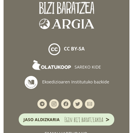
CC BY-SA
SAREKO KIDE
Ekoedizioaren Institutuko bazkide
>
Egin bizi baratzeakoa
JASO ALDIZKARIA