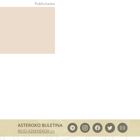
ASTEROKO BULETINA
IKUSI AZKENEKOA >>