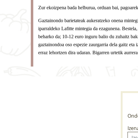
Zur ekoizpena bada helburua, orduan bai, pagoarek
Gaztainondo barietateak aukeratzeko onena mintegi 
iparraldeko Lafitte mintegia da ezagunena. Bestela,
beharko da; 10-12 euro inguru balio du zuhaitz bak
gaztainondoa oso espezie zaurgarria dela gaitz eta i
erraz lehortzen dira udaran. Bigarren urtetik aurrera
Ondo
Izen