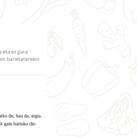
 eta ez gara
in barietaterekin
rko du, hau da, argia.
ak gain hartuko dio