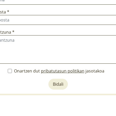
sta *
tzuna *
Onartzen dut
pribatutasun politikan
jasotakoa
Bidali