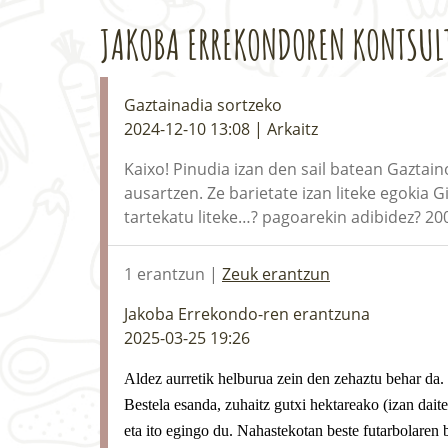
JAKOBA ERREKONDOREN KONTSUL
Gaztainadia sortzeko
2024-12-10 13:08 | Arkaitz
Kaixo! Pinudia izan den sail batean Gaztai
ausartzen. Ze barietate izan liteke egokia
tartekatu liteke…? pagoarekin adibidez? 20
1 erantzun |
Zeuk erantzun
Jakoba Errekondo-ren erantzuna
2025-03-25 19:26
Aldez aurretik helburua zein den zehaztu behar da.
Bestela esanda, zuhaitz gutxi hektareako (izan dai
eta ito egingo du. Nahastekotan beste futarbolaren