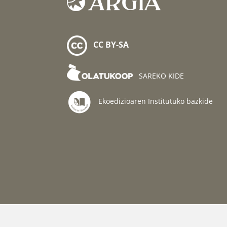
CC BY-SA
SAREKO KIDE
Ekoedizioaren Institutuko bazkide