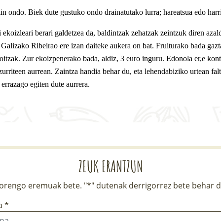
in ondo. Biek dute gustuko ondo drainatutako lurra; hareatsua edo har
ekoizleari berari galdetzea da, baldintzak zehatzak zeintzuk diren azal
 Galizako Ribeirao ere izan daiteke aukera on bat. Fruiturako bada gazt
oitzak. Zur ekoizpenerako bada, aldiz, 3 euro inguru. Edonola er,e kon
zurriteen aurrean. Zaintza handia behar du, eta lehendabiziko urtean fal
 errazago egiten dute aurrera.
ZEUK ERANTZUN
rengo eremuak bete. "*" dutenak derrigorrez bete behar d
a *