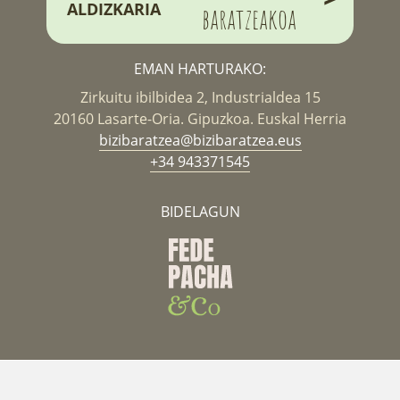
ALDIZKARIA
baratzeakoa
EMAN HARTURAKO:
Zirkuitu ibilbidea 2, Industrialdea 15
20160 Lasarte-Oria. Gipuzkoa. Euskal Herria
bizibaratzea@bizibaratzea.eus
+34 943371545
BIDELAGUN