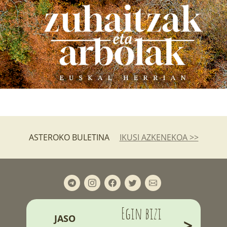
ASTEROKO BULETINA
IKUSI AZKENEKOA >>
Egin bizi
JASO
>