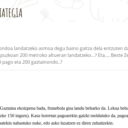
TATEGIA
nondoa landatzeko asmoa degu baino gaitza dela entzuten da
 Gipuzkoan 200 metroko altueran landatzeko…? Eta…, Beste Ze
0 pago eta 200 gaztainondo..?
 Gaztaina ekoizpena bada, frutarbola gisa landu beharko da. Lekua beha
tezke 150 inguru). Kasu horretan pagoarekin gaizki moldatuko da, pago
 batekin nahastuko nuke, edo asko luzatzen ez diren zuhaitzekin.