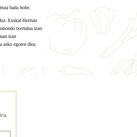
ritsua bada hobe.
duz. Euskal Herrian
ainondo txertatua izan
tuan izan
ta asko egoten dira;
ira.