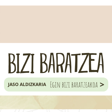
>
Egin bizi baratzeakoa
JASO ALDIZKARIA