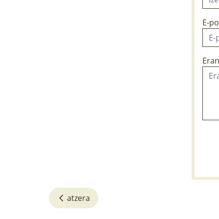
E-po
Eran
atzera