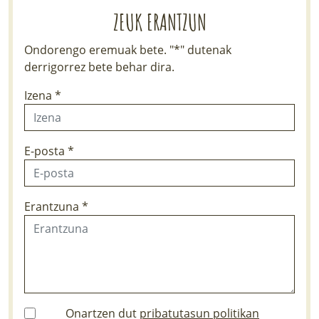
ZEUK ERANTZUN
Ondorengo eremuak bete. "*" dutenak
derrigorrez bete behar dira.
Izena *
E-posta *
Erantzuna *
Onartzen dut
pribatutasun politikan