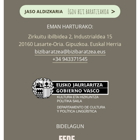
>
Egin bizi baratzeakoa
JASO ALDIZKARIA
EMAN HARTURAKO:
Zirkuitu ibilbidea 2, Industrialdea 15
20160 Lasarte-Oria. Gipuzkoa. Euskal Herria
bizibaratzea@bizibaratzea.eus
+34 943371545
BIDELAGUN