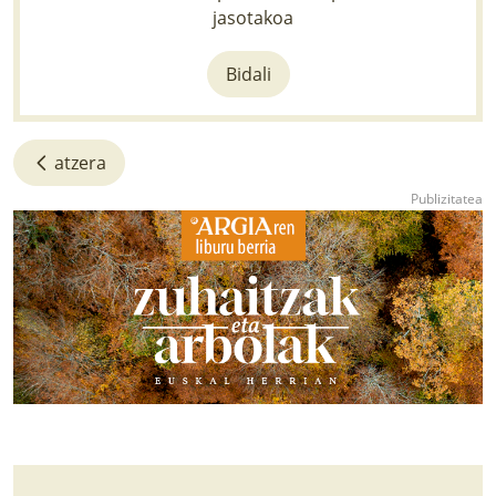
jasotakoa
Bidali
atzera