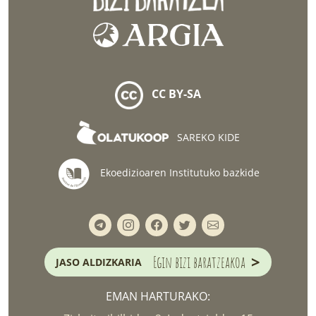
CC BY-SA
SAREKO KIDE
Ekoedizioaren Institutuko bazkide
>
Egin bizi baratzeakoa
JASO ALDIZKARIA
EMAN HARTURAKO: