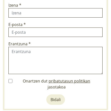
Izena *
E-posta *
Erantzuna *
Onartzen dut
pribatutasun politikan
jasotakoa
Bidali