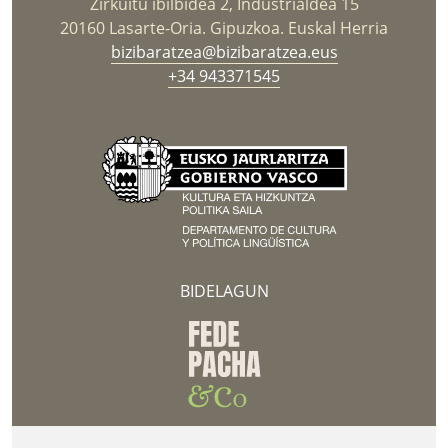
Zirkuitu ibilbidea 2, Industrialdea 15
20160 Lasarte-Oria. Gipuzkoa. Euskal Herria
bizibaratzea@bizibaratzea.eus
+34 943371545
BIDELAGUN