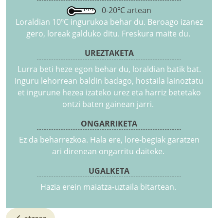
0-20℃ artean
Loraldian 10ºC ingurukoa behar du. Beroago izanez
gero, loreak galduko ditu. Freskura maite du.
UREZTAKETA
Lurra beti heze egon behar du, loraldian batik bat.
Inguru lehorrean baldin badago, hostaila lainoztatu
et ingurune hezea izateko urez eta harriz betetako
ontzi baten gainean jarri.
ONGARRIKETA
Ez da beharrezkoa. Hala ere, lore-begiak garatzen
ari direnean ongarritu daiteke.
UGALKETA
Hazia erein maiatza-uztaila bitartean.