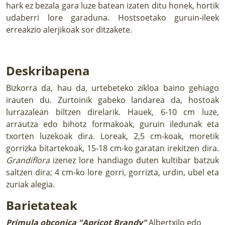
hark ez bezala gara luze batean izaten ditu honek, hortik
udaberri lore garaduna. Hostsoetako guruin-ileek
erreakzio alerjikoak sor ditzakete.
Deskribapena
Bizkorra da, hau da, urtebeteko zikloa baino gehiago
irauten du. Zurtoinik gabeko landarea da, hostoak
lurrazalean biltzen direlarik. Hauek, 6-10 cm luze,
arrautza edo bihotz formakoak, guruin iledunak eta
txorten luzekoak dira. Loreak, 2,5 cm-koak, moretik
gorrizka bitartekoak, 15-18 cm-ko garatan irekitzen dira.
Grandiflora
izenez lore handiago duten kultibar batzuk
saltzen dira; 4 cm-ko lore gorri, gorrizta, urdin, ubel eta
zuriak alegia.
Barietateak
Primula obconica "Apricot Brandy"
Albertxilo edo