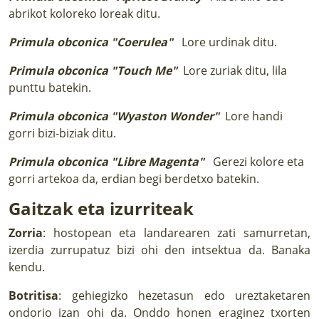
abrikot koloreko loreak ditu.
Primula obconica "Coerulea"
Lore urdinak ditu.
Primula obconica "Touch Me"
Lore zuriak ditu, lila
punttu batekin.
Primula obconica "Wyaston Wonder"
Lore handi
gorri bizi-biziak ditu.
Primula obconica "Libre Magenta"
Gerezi kolore eta
gorri artekoa da, erdian begi berdetxo batekin.
Gaitzak eta izurriteak
Zorria
: hostopean eta landarearen zati samurretan,
izerdia zurrupatuz bizi ohi den intsektua da. Banaka
kendu.
Botritisa
: gehiegizko hezetasun edo ureztaketaren
ondorio izan ohi da. Onddo honen eraginez txorten