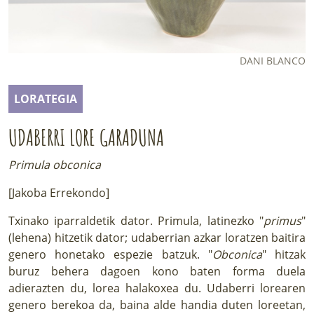
LURRAREN AGENDA
AZOKA
DANI BLANCO
LORATEGIA
UDABERRI LORE GARADUNA
Primula obconica
[Jakoba Errekondo]
Txinako iparraldetik dator. Primula, latinezko "
primus
"
(lehena) hitzetik dator; udaberrian azkar loratzen baitira
genero honetako espezie batzuk. "
Obconica
" hitzak
buruz behera dagoen kono baten forma duela
adierazten du, lorea halakoxea du. Udaberri lorearen
genero berekoa da, baina alde handia duten loreetan,