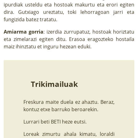
ipurdiak usteldu eta hostoak makurtu eta erori egiten
dira. Gutxiago ureztatu, toki lehorragoan jarri eta
fungizida batez tratatu.
Amiarma gorria
: izerdia zurrupatuz, hostoak horiztatu
eta zimelarazi egiten ditu. Erasoa eragozteko hostaila
maiz ihinztatu et inguru hezean eduki.
Trikimailuak
Freskura maite duela ez ahaztu. Beraz,
kontuz etxe barruko beroarekin.
Lurrari beti BETI heze eutsi.
Loreak zimurtu ahala kimatu, loraldi