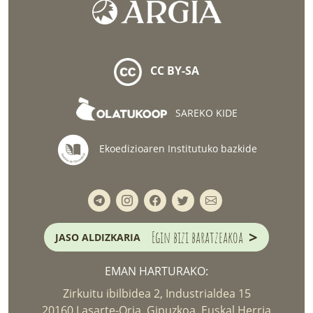
CC BY-SA
SAREKO KIDE
Ekoedizioaren Institutuko bazkide
>
Egin bizi baratzeakoa
JASO ALDIZKARIA
EMAN HARTURAKO:
Zirkuitu ibilbidea 2, Industrialdea 15
20160 Lasarte-Oria. Gipuzkoa. Euskal Herria