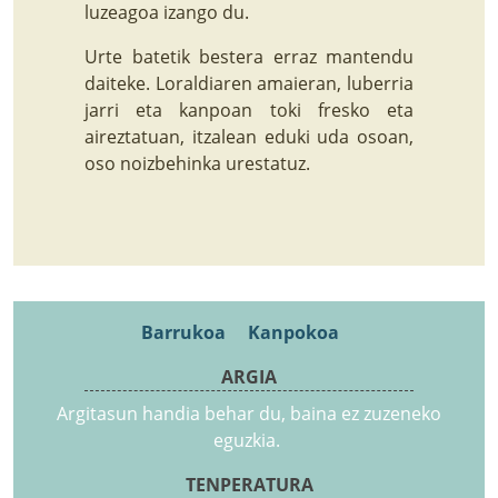
luzeagoa izango du.
Urte batetik bestera erraz mantendu
daiteke. Loraldiaren amaieran, luberria
jarri eta kanpoan toki fresko eta
aireztatuan, itzalean eduki uda osoan,
oso noizbehinka urestatuz.
Barrukoa
Kanpokoa
ARGIA
Argitasun handia behar du, baina ez zuzeneko
eguzkia.
TENPERATURA