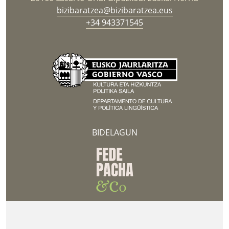
bizibaratzea@bizibaratzea.eus
+34 943371545
BIDELAGUN