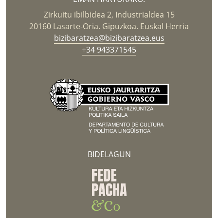
Zirkuitu ibilbidea 2, Industrialdea 15
20160 Lasarte-Oria. Gipuzkoa. Euskal Herria
bizibaratzea@bizibaratzea.eus
+34 943371545
BIDELAGUN