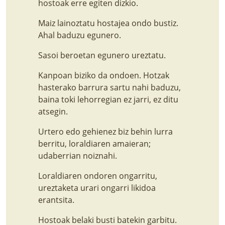
hostoak erre egiten dizkio.
Maiz lainoztatu hostajea ondo bustiz.
Ahal baduzu egunero.
Sasoi beroetan egunero ureztatu.
Kanpoan biziko da ondoen. Hotzak
hasterako barrura sartu nahi baduzu,
baina toki lehorregian ez jarri, ez ditu
atsegin.
Urtero edo gehienez biz behin lurra
berritu, loraldiaren amaieran;
udaberrian noiznahi.
Loraldiaren ondoren ongarritu,
ureztaketa urari ongarri likidoa
erantsita.
Hostoak belaki busti batekin garbitu.