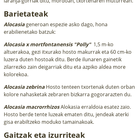
laranja-gorriak ditu, mordoan, txortenaren muturrean.
Barietateak
Alocasia
generoan espezie asko dago, hona
erabilienetako batzuk:
Alocasia x mortfontanensis "Polly"
1,5 m-ko
altuerakoa, gezi itxurako hosto makurrak eta 60 cm-ko
luzera duten hostoak ditu. Berde ilunaren gainetik
zilarrezko zain deigarriak ditu eta azpiko aldea more
kolorekoa.
Alocasia zebrina
Hosto tenteen txortenak duten orban
kolore nahasketak zebraren bizkarra gogorarazten du.
Alocasia macrorrhizos
Alokasia erraldoia esatez zaio.
Hosto berde tente luzeak ematen ditu, jendeak aterki
gisa erabiltzeko moduko tamainakoak.
Gaitzak eta izurriteak