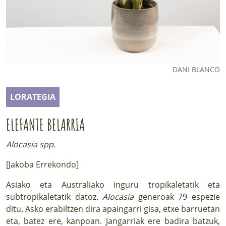
LURRAREN AGENDA
AZOKA
DANI BLANCO
LORATEGIA
ELEFANTE BELARRIA
Alocasia spp.
[Jakoba Errekondo]
Asiako eta Australiako inguru tropikaletatik eta
subtropikaletatik datoz.
Alocasia
generoak 79 espezie
ditu. Asko erabiltzen dira apaingarri gisa, etxe barruetan
eta, batez ere, kanpoan. Jangarriak ere badira batzuk,