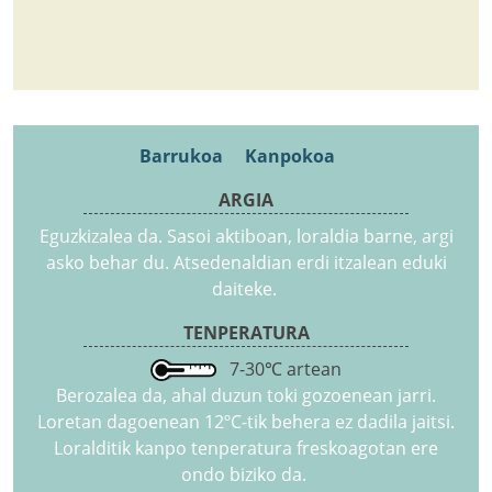
Barrukoa
Kanpokoa
ARGIA
Eguzkizalea da. Sasoi aktiboan, loraldia barne, argi
asko behar du. Atsedenaldian erdi itzalean eduki
daiteke.
TENPERATURA
7-30℃ artean
Berozalea da, ahal duzun toki gozoenean jarri.
Loretan dagoenean 12ºC-tik behera ez dadila jaitsi.
Loralditik kanpo tenperatura freskoagotan ere
ondo biziko da.