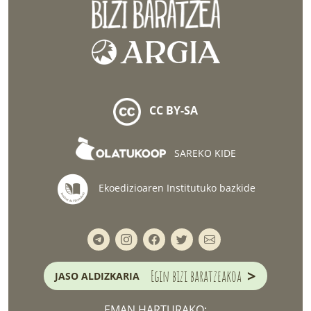
CC BY-SA
SAREKO KIDE
Ekoedizioaren Institutuko bazkide
>
Egin bizi baratzeakoa
JASO ALDIZKARIA
EMAN HARTURAKO: