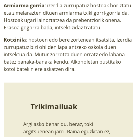
Armiarma gorria
: izerdia zurrupatuz hostoak horiztatu
eta zimelarazten dituen armiarma txiki gorri-gorria da.
Hostoak ugari lainoztatzea da prebentziorik onena.
Erasoa gogorra bada, intsektizidaz tratatu.
Kotxinila
: hostoen edo bere zortenean itsatsita, izerdia
zurrupatuz bizi ohi den lapa antzeko oskola duen
intsektua da. Mutur zorrotza duen orratz edo labana
batez banaka-banaka kendu. Alkoholetan bustitako
kotoi batekin ere askatzen dira.
Trikimailuak
Argi asko behar du, beraz, toki
argitsuenean jarri. Baina eguzkitan ez,