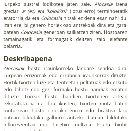
lurpeko sustrai lodikotea jaten zaie.
Alocasia
izena
greziar
'a' (ez) eta 'kolok?si?'
(lotus erro) terminoetatik
eratorria da eta
Colocasia
hitzak ez dena esan nahi du.
Izan ere, bi genero horiek oso antzekoak dira eta garai
batean
Colocasia
generoan sailkatzen ziren. Hostoaren
tamainagatik eta formagatik deitzen zaio elefante
belarria.
Deskribapena
Alocasiak
hosto iraunkorreko landare sendoa dira.
Lurpean errizomak edo erraboila iraunkorrak dituzte.
Hortik txorten luze eta tenteetan peltatuak edo ezkutu
edo bihotz edo gezi formako hosto handiak ematen
dituzte. Loreak hosto handien txortenen artean
ezkutatuta ia ez dira ikusten, txorten motz baten
muturrean hosto itxurako zorro edo braktea laru
batean bildutako galburu antzeko batean bildutako
infloreszentzia edo loretxo multzoa. Fruitu biribil