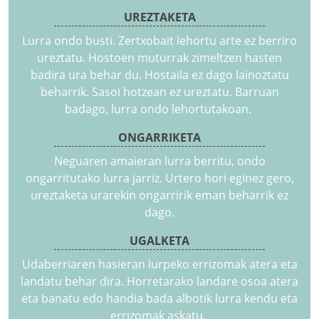
UREZTAKETA
Lurra ondo busti. Zertxobait lehortu arte ez berriro
ureztatu. Hostoen muturrak zimeltzen hasten
badira ura behar du. Hostaila ez dago lainoztatu
beharrik. Sasoi hotzean ez ureztatu. Barruan
badago, lurra ondo lehortutakoan.
ONGARRIKETA
Neguaren amaieran lurra berritu, ondo
ongarritutako lurra jarriz. Urtero hori eginez gero,
ureztaketa urarekin ongarririk eman beharrik ez
dago.
UGALKETA
Udaberriaren hasieran lurpeko errizomak atera eta
landatu behar dira. Horretarako landare osoa atera
eta banatu edo handia bada albotik lurra kendu eta
errizomak askatu.