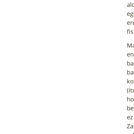
al
eg
er
fi
Ma
en
ba
ba
ko
(i
ho
be
ez
Za