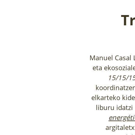
T
Manuel Casal L
eta ekosozial
15/15/1
koordinatzen
elkarteko kid
liburu idatz
energéti
argitalet