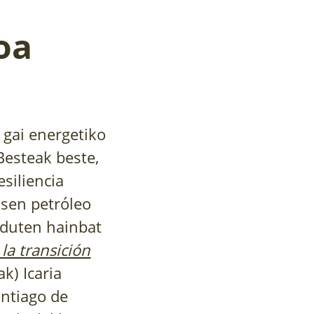
oa
 gai energetiko
Besteak beste,
esiliencia
 sen petróleo
 duten hainbat
la transición
k) Icaria
antiago de