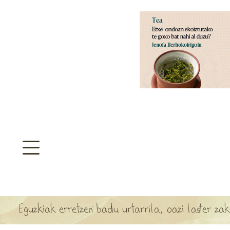
aratzeakoa
>
SULTATEGIA
TA ARBOLA APARTEN MAPA
Eguzkiak erretzen badu urtarrila, oazi laster za