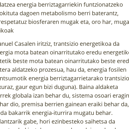
datzea energia berriztagarriekin funtzionatzeko
okituta dagoen metabolismo berri baterantz,
respetatuz biosferaren mugak eta, oro har, mug
sikoak
nuel Casalen iritziz, trantsizio energetikoa da
ergia mota batean oinarritutako eredu energetik
tetik beste mota batean oinarritutako beste ere
tera aldatzeko prozesua, hau da, energia fosilen
ntsumotik energia berriztagarrietarako trantsizi
txuraz, gaur egun bizi duguna). Baina aldaketa
rrek globala izan behar du, sistema osoari eragi
har dio, premisa berrien gainean eraiki behar da,
 da bakarrik energia-iturrira mugatu behar.
lantzarik gabe, hori ezinbesteko saihetsa da