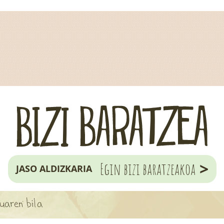
>
Egin bizi baratzeakoa
JASO ALDIZKARIA
kuaren bila