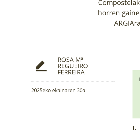
Compostelako
horren gaine
ARGIAra
ROSA Mª
REGUEIRO
FERREIRA
2025eko ekainaren 30a
I.