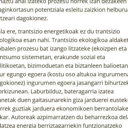
haztu ahal izateko prozesu horrek izan dezakeen
aginkortasun potentziala esleitu zaizkion helbur
rtzeari dagokionez.
la ere, trantsizio energetikoak ez du trantsizio
ologikoa esan nahi. Trantsizio ekologikoa aldake
obalen prozesu bat izango litzateke (ekoizpen eta
ntsumo sistemetan, erakunde sozial eta
litikoetan, bizimoduetan eta biztanleen balioetan
ur egungo egoera (kostu oso altukoa ingurumen
gokionez) ingurumen egoera jasangarri bihurtze
orkizunean. Laburbilduz, bateragarria izatea
anetak duen gaitasunarekin giza jarduerei eustek
rrek guztiak jarduera ekonomikoen berrantolake
kar. Autoreak azpimarratzen du beharrezkoa del
datzea energia berriztagarriekin funtzionatzeko