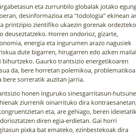
urgabetasun eta zurrunbilo globalak jotako egun
oeran, desinformazioa eta "todologia" ekinean ar
ra printzipio zientifiko ukaezin gorenak ordezteko
o deuseztatzeko. Horren ondorioz, gizarte,
onomia, energia eta ingurumen arazo nagusiek
riskua dute bigarren, hirugarren edo azken mail
i bihurtzeko. Gaurko trantsizio energetikoaren
sua da, bere horretan polemikoa, problematikoa
a bere sorreratik auzitan jarria.
antsizio honen inguruko sinesgarritasun-hutsune
hienak ziurrenik oinarrituko dira kontraesanetan
kongruentzietan eta, are gehiago, beren ideietati
dorioztatzen diren egia-erdietan. Gai horri
gitasun pixka bat emateko, ezinbestekoak dira