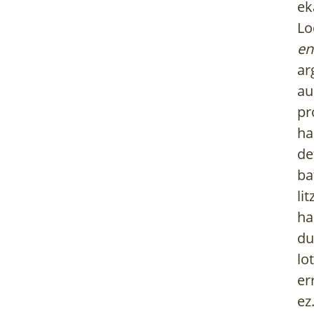
ek
Lo
en
ar
au
pr
ha
de
ba
li
ha
du
BIZITZA BATEN
SENDABELARR
lo
TXATALAK
DAKITENA
er
Onintza Enbeitak idatzia da.
45 sendabelarren
ez
Feli Madariagaren bizipenak
propietateak ezagutze