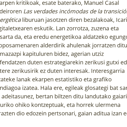
arpen kritikoak, esate baterako, Manuel Casal
deiroren
Las verdades incómodas de la transició
ergética
liburuan jasotzen diren bezalakoak, Icar
gitaletxearen eskutik. Lan zorrotza, zuzena eta
sarta da, eta eredu energetikoa aldatzeko egung
oposamenaren alderdirik ahulenak jorratzen dit
mazazpi kapituluren bidez, agerian utziz
fendatzen duten estrategiarekin zerikusi gutxi e
tere zerikusirik ez duten interesak. Interesgarria
tzateke lanak ekarpen estatistiko eta grafiko
ndiagoa izatea. Hala ere, egileak glosategi bat sa
 adeitasunez, bertan biltzen ditu landutako gaiari
EK
ZUHAITZAK ETA
ILARGIA ETA
turiko ohiko kontzeptuak, eta horrek ulermena
ARBOLAK EUSKAL
LANDAREAK 
razten dio edozein pertsonari, gaian aditua izan 
HERRIAN
URTEKO LA
AGENDA
.
Gure kulturaren historia eta
ko eta