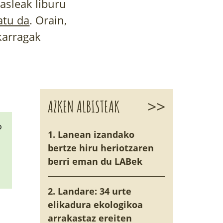
asleak liburu
atu da
. Orain,
karragak
>>
AZKEN ALBISTEAK
o
1. Lanean izandako
bertze hiru heriotzaren
berri eman du LABek
2. Landare: 34 urte
elikadura ekologikoa
arrakastaz ereiten