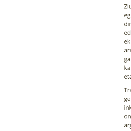
Zi
eg
di
ed
ek
ar
ga
ka
et
Tr
ge
in
on
ar