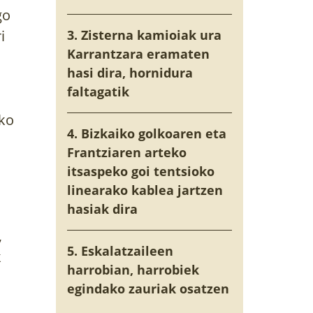
go
i
3. Zisterna kamioiak ura
Karrantzara eramaten
hasi dira, hornidura
faltagatik
ako
4. Bizkaiko golkoaren eta
Frantziaren arteko
itsaspeko goi tentsioko
linearako kablea jartzen
hasiak dira
,
5. Eskalatzaileen
k
harrobian, harrobiek
egindako zauriak osatzen