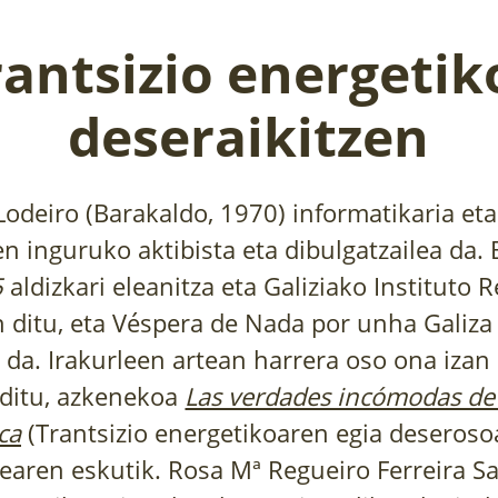
rantsizio energetik
deseraikitzen
odeiro (Barakaldo, 1970) informatikaria eta
en inguruko aktibista eta dibulgatzailea da. 
5
aldizkari eleanitza eta Galiziako Instituto R
 ditu, eta Véspera de Nada por unha Galiza
e da. Irakurleen artean harrera oso ona izan
i ditu, azkenekoa
Las verdades incómodas de 
ca
(Trantsizio energetikoaren egia deserosoa
xearen eskutik. Rosa Mª Regueiro Ferreira S