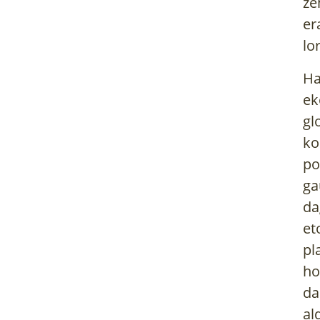
ze
er
lo
Ha
ek
gl
ko
po
ga
da
et
pl
ho
da
al