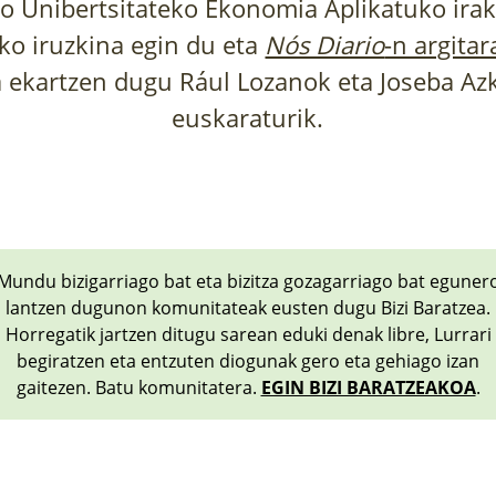
 Unibertsitateko Ekonomia Aplikatuko irak
ko iruzkina egin du eta
Nós Diario
-n argitar
 ekartzen dugu Rául Lozanok eta Joseba Az
euskaraturik.
Mundu bizigarriago bat eta bizitza gozagarriago bat eguner
lantzen dugunon komunitateak eusten dugu Bizi Baratzea.
Horregatik jartzen ditugu sarean eduki denak libre, Lurrari
begiratzen eta entzuten diogunak gero eta gehiago izan
gaitezen. Batu komunitatera.
EGIN BIZI BARATZEAKOA
.