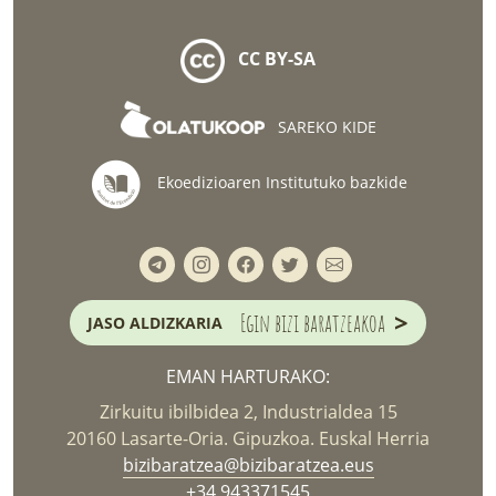
CC BY-SA
SAREKO KIDE
Ekoedizioaren Institutuko bazkide
>
Egin bizi baratzeakoa
JASO ALDIZKARIA
EMAN HARTURAKO:
Zirkuitu ibilbidea 2, Industrialdea 15
20160 Lasarte-Oria. Gipuzkoa. Euskal Herria
bizibaratzea@bizibaratzea.eus
+34 943371545