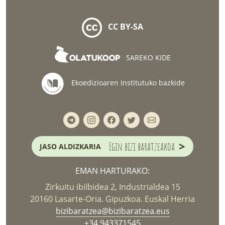
CC BY-SA
SAREKO KIDE
Ekoedizioaren Institutuko bazkide
>
Egin bizi baratzeakoa
JASO ALDIZKARIA
EMAN HARTURAKO:
Zirkuitu ibilbidea 2, Industrialdea 15
20160 Lasarte-Oria. Gipuzkoa. Euskal Herria
bizibaratzea@bizibaratzea.eus
+34 943371545