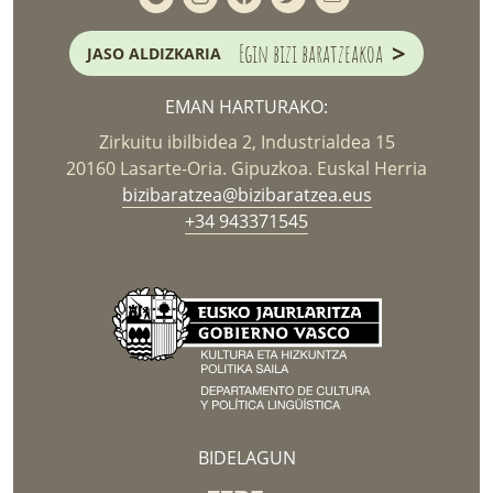
>
Egin bizi baratzeakoa
JASO ALDIZKARIA
EMAN HARTURAKO:
Zirkuitu ibilbidea 2, Industrialdea 15
20160 Lasarte-Oria. Gipuzkoa. Euskal Herria
bizibaratzea@bizibaratzea.eus
+34 943371545
BIDELAGUN