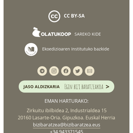
CC BY-SA
SAREKO KIDE
Ekoedizioaren Institutuko bazkide
>
Egin bizi baratzeakoa
JASO ALDIZKARIA
EMAN HARTURAKO:
Zirkuitu ibilbidea 2, Industrialdea 15
20160 Lasarte-Oria. Gipuzkoa. Euskal Herria
bizibaratzea@bizibaratzea.eus
+34 943371545