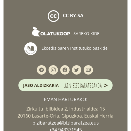
CC BY-SA
SAREKO KIDE
Ekoedizioaren Institutuko bazkide
>
Egin bizi baratzeakoa
JASO ALDIZKARIA
EMAN HARTURAKO:
Zirkuitu ibilbidea 2, Industrialdea 15
20160 Lasarte-Oria. Gipuzkoa. Euskal Herria
bizibaratzea@bizibaratzea.eus
+34 943371545