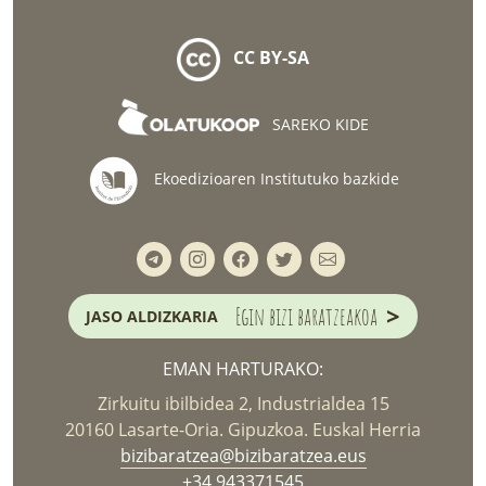
CC BY-SA
SAREKO KIDE
Ekoedizioaren Institutuko bazkide
>
Egin bizi baratzeakoa
JASO ALDIZKARIA
EMAN HARTURAKO:
Zirkuitu ibilbidea 2, Industrialdea 15
20160 Lasarte-Oria. Gipuzkoa. Euskal Herria
bizibaratzea@bizibaratzea.eus
+34 943371545