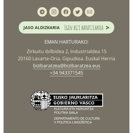
>
Egin bizi baratzeakoa
JASO ALDIZKARIA
EMAN HARTURAKO:
Zirkuitu ibilbidea 2, Industrialdea 15
20160 Lasarte-Oria. Gipuzkoa. Euskal Herria
bizibaratzea@bizibaratzea.eus
+34 943371545