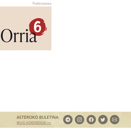
ASTEROKO BULETINA
IKUSI AZKENEKOA >>