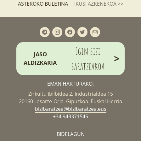
ASTEROKO BULETINA
IKUSI AZKENEKOA >>
Egin bizi
JASO
>
ALDIZKARIA
baratzeakoa
EMAN HARTURAKO:
Zirkuitu ibilbidea 2, Industrialdea 15
20160 Lasarte-Oria. Gipuzkoa. Euskal Herria
bizibaratzea@bizibaratzea.eus
+34 943371545
BIDELAGUN