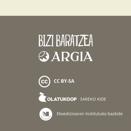
CC BY-SA
SAREKO KIDE
Ekoedizioaren Institutuko bazkide