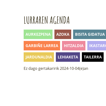
LURRAREN AGENDA
AURKEZPENA
AZOKA
BISITA GIDATUA
GARBIÑE LARREA
HITZALDIA
IKASTAR
JARDUNALDIA
LEHIAKETA
TAILERRA
Ez dago gertakaririk 2024-10-04(e)an