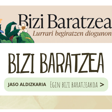
>
Egin bizi baratzeakoa
JASO ALDIZKARIA