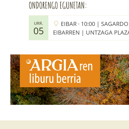
ONDORENGO EGUNETAN:
EIBAR · 10:00 | SAGARD
URR.
05
EIBARREN | UNTZAGA PLAZ