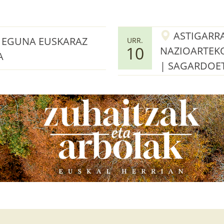
ASTIGARRA
O EGUNA EUSKARAZ
URR.
10
NAZIOARTEK
A
| SAGARDOE