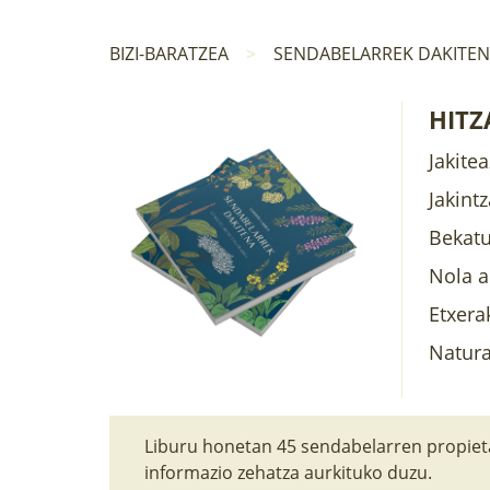
BIZI-BARATZEA
SENDABELARREK DAKITE
HITZ
Jakitea
Jakint
Bekatu
Nola a
Etxera
Natura
Liburu honetan 45 sendabelarren propiet
informazio zehatza aurkituko duzu.