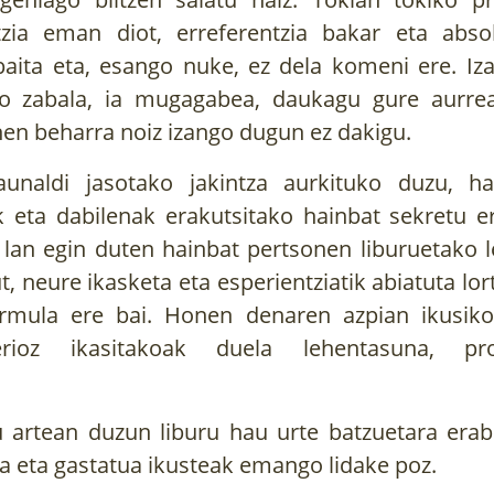
ntzia eman diot, erreferentzia bakar eta abso
baita eta, esango nuke, ez dela komeni ere. Iza
oso zabala, ia mugagabea, daukagu gure aurre
en beharra noiz izango dugun ez dakigu.
launaldi jasotako jakintza aurkituko duzu, h
eta dabilenak erakutsitako hainbat sekretu er
 lan egin duten hainbat pertsonen liburuetako l
t, neure ikasketa eta esperientziatik abiatuta lo
ormula ere bai. Honen denaren azpian ikusik
rioz ikasitakoak duela lehentasuna, pro
u artean duzun liburu hau urte batzuetara erabi
a eta gastatua ikusteak emango lidake poz.