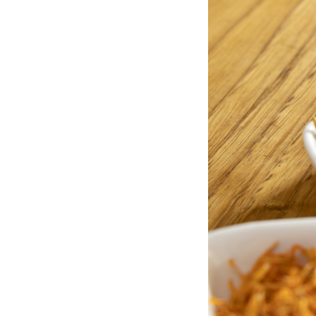
HAUSNARREAN.
HAZIAK. ZERGA
ARDIEK EGIN NAUTE
ETA NOLA EGI
ARTZAIN
ZUREAK
Liburu honetan aurkituko
Etxerako elikagaiak so
duzu zer bizi duen artzain
oinarria. Gure baratz
batek...
60 espezieren haziak..