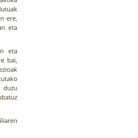
lutuak
n ere,
an eta
an eta
e bai,
ezioak
rtutako
o duzu
batuz
liaren