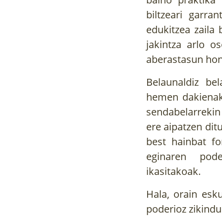
biltzeari garra
edukitzea zaila 
jakintza arlo 
aberastasun hon
Belaunaldiz be
hemen dakienak 
sendabelarrekin
ere aipatzen ditu
best hainbat f
eginaren pode
ikasitakoak.
Hala, orain esk
poderioz zikindu