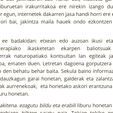
liburuetan irakurritakoa ere nirekin izango du
r egun, internetek dakarren jasa handi horri ere 
ori bai, jakintza maila hauek ondo ezkontzen
z ee badakidan: etxean edo auzoan ikusi eta
oterapiako ikasketetan ekarpen baliotsua
errak naturopatiako kontsultan lan egiteak ja
ikoa, ematen duen. Letretan dagoena gorputzera 
n den behatu behar baita. Sekula baino informaz
dauzkagun garai honetan, galderak eta zalantz
eak aurrenekoak, eta horietako askori erantzun
iburu honetan.
kitena. ezagutu bildu eta erabili
liburu honetan 
gehiago biltzen saiatu naiz. Tokian tokiko pr