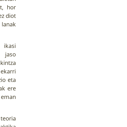
t, hor
ez diot
 lanak
 ikasi
k jaso
kintza
ekarri
io eta
ak ere
a eman
teoria
aktika