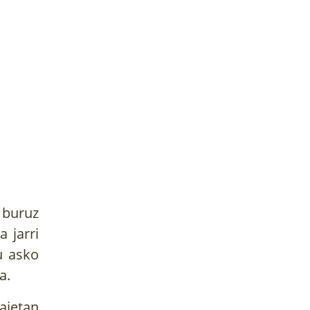
 buruz
a jarri
u asko
ia.
aietan