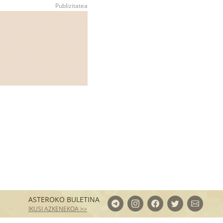
ASTEROKO BULETINA
IKUSI AZKENEKOA >>