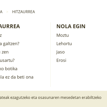
NA
HITZAURREA
AURREA
NOLA EGIN
z
Moztu
za galtzen?
Lehortu
 zen
Jaso
usartu?
Erosi
ko botika
la ez da beti ona
ateak ezagutzeko eta osasunaren mesedetan erabiltzeko