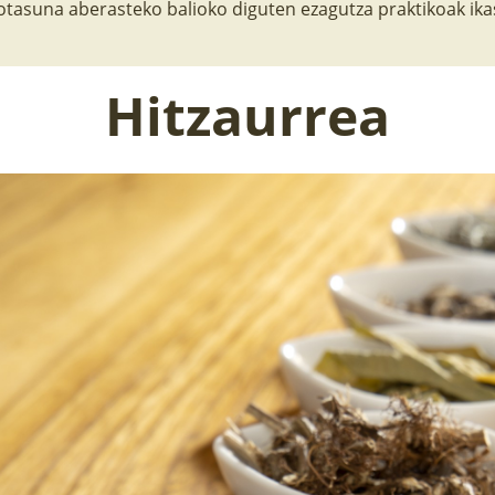
tasuna aberasteko balioko diguten ezagutza praktikoak ika
Hitzaurrea