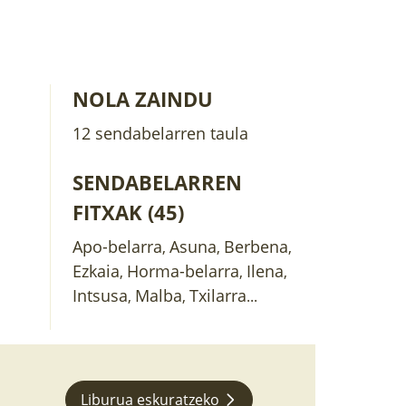
NOLA ZAINDU
12 sendabelarren taula
SENDABELARREN
FITXAK (45)
Apo-belarra
Asuna
Berbena
,
,
,
Ezkaia
Horma-belarra
Ilena
,
,
,
Intsusa
Malba
Txilarra
,
,
...
Liburua eskuratzeko