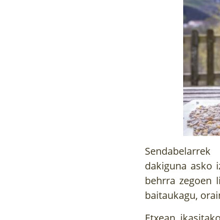
Sendabelarrek 
dakiguna asko iz
behrra zegoen l
baitaukagu, orai
Etxean ikasitak