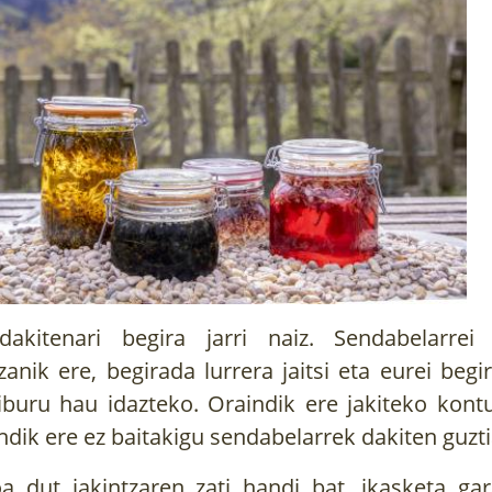
dakitenari begira jarri naiz. Sendabelarrei
anik ere, begirada lurrera jaitsi eta eurei begir
iburu hau idazteko. Oraindik ere jakiteko kont
ndik ere ez baitakigu sendabelarrek dakiten guzt
oa dut jakintzaren zati handi bat, ikasketa gar