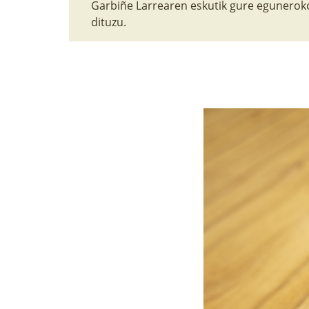
Garbiñe Larrearen eskutik gure eguneroko
dituzu.