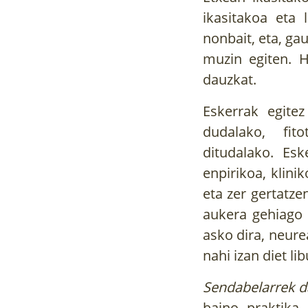
ikasitakoa eta 
nonbait, eta, gau
muzin egiten. H
dauzkat.
Eskerrak egite
dudalako, fit
ditudalako. Esk
enpirikoa, klin
eta zer gertatze
aukera gehiago 
asko dira, neur
nahi izan diet l
Sendabelarrek da
baino praktika 