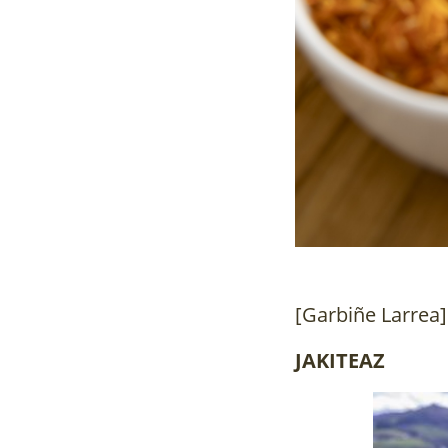
[Garbiñe Larrea]
JAKITEAZ