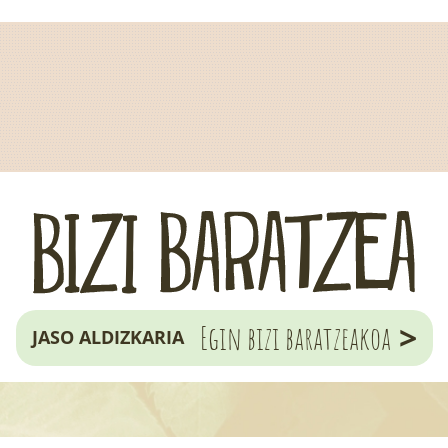
>
Egin bizi baratzeakoa
JASO ALDIZKARIA