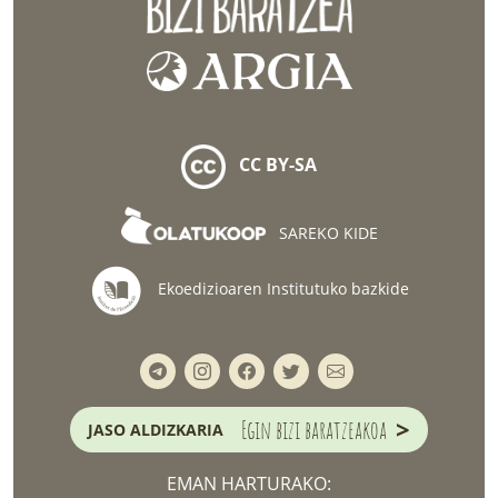
CC BY-SA
SAREKO KIDE
Ekoedizioaren Institutuko bazkide
>
Egin bizi baratzeakoa
JASO ALDIZKARIA
EMAN HARTURAKO: