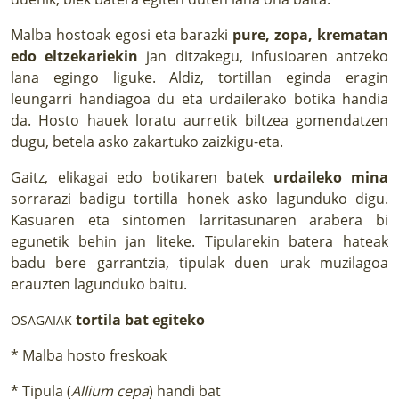
Malba hostoak egosi eta barazki
pure, zopa, krematan
edo eltzekariekin
jan ditzakegu, infusioaren antzeko
lana egingo liguke. Aldiz, tortillan eginda eragin
leungarri handiagoa du eta urdailerako botika handia
da. Hosto hauek loratu aurretik biltzea gomendatzen
dugu, betela asko zakartuko zaizkigu-eta.
Gaitz, elikagai edo botikaren batek
urdaileko mina
sorrarazi badigu tortilla honek asko lagunduko digu.
Kasuaren eta sintomen larritasunaren arabera bi
egunetik behin jan liteke. Tipularekin batera hateak
badu bere garrantzia, tipulak duen urak muzilagoa
erauzten lagunduko baitu.
tortila bat egiteko
OSAGAIAK
* Malba hosto freskoak
* Tipula (
Allium cepa
) handi bat