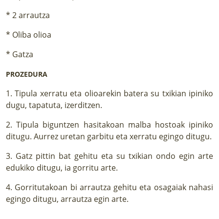
* 2 arrautza
* Oliba olioa
* Gatza
PROZEDURA
1. Tipula xerratu eta olioarekin batera su txikian ipiniko
dugu, tapatuta, izerditzen.
2. Tipula biguntzen hasitakoan malba hostoak ipiniko
ditugu. Aurrez uretan garbitu eta xerratu egingo ditugu.
3. Gatz pittin bat gehitu eta su txikian ondo egin arte
edukiko ditugu, ia gorritu arte.
4. Gorritutakoan bi arrautza gehitu eta osagaiak nahasi
egingo ditugu, arrautza egin arte.