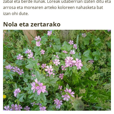
zabal eta berde ilunak. Loreak udaberrian izaten ditu eta
arrosa eta morearen arteko koloreen nahasketa bat
izan ohi dute.
Nola eta zertarako