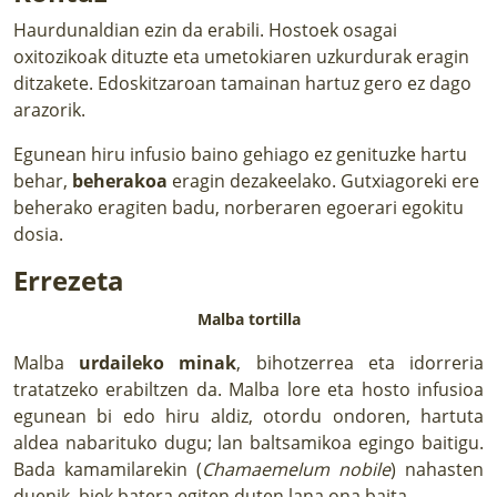
Haurdunaldian ezin da erabili. Hostoek osagai
oxitozikoak dituzte eta umetokiaren uzkurdurak eragin
ditzakete. Edoskitzaroan tamainan hartuz gero ez dago
arazorik.
Egunean hiru infusio baino gehiago ez genituzke hartu
behar,
beherakoa
eragin dezakeelako. Gutxiagoreki ere
beherako eragiten badu, norberaren egoerari egokitu
dosia.
Errezeta
Malba tortilla
Malba
urdaileko minak
, bihotzerrea eta idorreria
tratatzeko erabiltzen da. Malba lore eta hosto infusioa
egunean bi edo hiru aldiz, otordu ondoren, hartuta
aldea nabarituko dugu; lan baltsamikoa egingo baitigu.
Bada kamamilarekin (
Chamaemelum nobile
) nahasten
duenik, biek batera egiten duten lana ona baita.