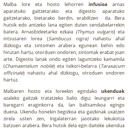
Malba lore eta hosto lehorren
infusioa
arnas
aparatuko gaitzetarako eta digestio aparatuko
gaitzetarako, bietarako berdin, erabiltzen da. Bera
hutsik edo antzeko lana egiten duten sendabelarrekin
batera. Arnasbideetarko ezkaia
(Thymus vulgaris
) eta
intsusaren lorea (
Sambucus nigra)
nahastu ahal
dizkiogu eta sintomen arabera egunean behin edo
hirutan hartu, otorduen ondoren, sintomak erabat joan
arte. Digestio lanak ondo egiten laguntzeko kamamila
(
Chamaemelum nobile
) eta txikori-belarra (
Taraxacum
officinale
) nahastu ahal dizkiogu, otroduen ondoren
hartuz.
Malbaren hosto eta loreekin egindako
ukenduak
azaleko gaitzak tratatzeko balio digu; leungarri eta
baregarri eraginkorra da, lan baltsamikoa egingo
duena. Ukendu honekin begizkoa eta gaizkinak uxatzen
zirela usten zen, Ingalaterran jasotako lekukotza
batzuen arabera. Bera hutsik dela egin daiteke ukendua