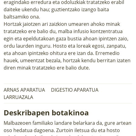
eragindako erredura eta odoluzkiak tratatzeko erabil
daiteke ukendu hau; guztientzako izango baita
baltsamiko ona.
Hortzak jaiotzen ari zaizkion umearen ahoko minak
tratatzeko ere balio du, malba infusio kontzentratua
egin eta epeldutakoan gaza bustia ahoan ipintzen zaio,
ordu laurden inguru. Hosto eta loreak egosi, zanpatu,
eta ahoan ipintzeko ohitura ere izan da. Erremedio
hauek, umeentzat bezala, hortzak kendu berritan izaten
diren minak tratatzeko ere balio dute.
ARNAS APARATUA
DIGESTIO APARATUA
LARRUAZALA
Deskribapen botakinoa
Malbazeoen familiako landare belarkara da, gure artean
oso hedatua dagoena. Zurtoin iletsua du eta hosto