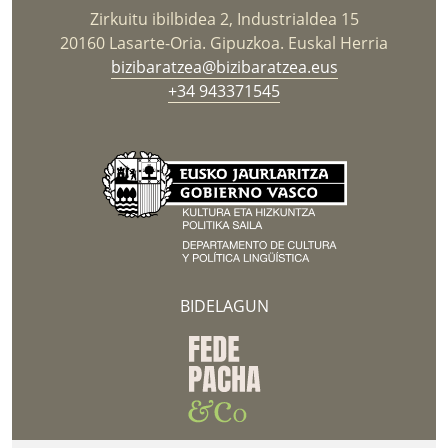
Zirkuitu ibilbidea 2, Industrialdea 15
20160 Lasarte-Oria. Gipuzkoa. Euskal Herria
bizibaratzea@bizibaratzea.eus
+34 943371545
BIDELAGUN