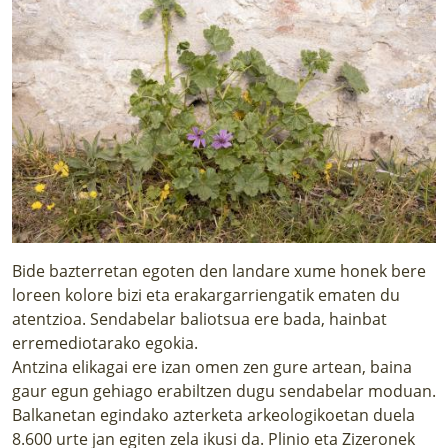
Bide bazterretan egoten den landare xume honek bere
loreen kolore bizi eta erakargarriengatik ematen du
atentzioa. Sendabelar baliotsua ere bada, hainbat
erremediotarako egokia.
Antzina elikagai ere izan omen zen gure artean, baina
gaur egun gehiago erabiltzen dugu sendabelar moduan.
Balkanetan egindako azterketa arkeologikoetan duela
8.600 urte jan egiten zela ikusi da. Plinio eta Zizeronek