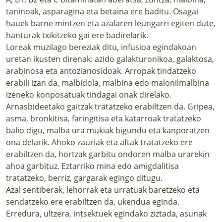
taninoak, asparagina eta betaina ere baditu. Osagai
hauek barne mintzen eta azalaren leungarri egiten dute,
hanturak txikitzeko gai ere badirelarik.
Loreak muzilago bereziak ditu, infusioa egindakoan
uretan ikusten direnak: azido galakturonikoa, galaktosa,
arabinosa eta antozianosidoak. Arropak tindatzeko
erabili izan da, malbidola, malbina edo malonilmalbina
izeneko konposatuak tindagai onak direlako.
Arnasbideetako gaitzak tratatzeko erabiltzen da. Gripea,
asma, bronkitisa, faringitisa eta katarroak tratatzeko
balio digu, malba ura mukiak bigundu eta kanporatzen
ona delarik. Ahoko zauriak eta aftak tratatzeko ere
erabiltzen da, hortzak garbitu ondoren malba urarekin
ahoa garbituz. Eztarriko mina edo amigdalitisa
tratatzeko, berriz, gargarak egingo ditugu.
Azal sentiberak, lehorrak eta urratuak baretzeko eta
sendatzeko ere erabiltzen da, ukendua eginda.
Erredura, ultzera, intsektuek egindako ziztada, asunak