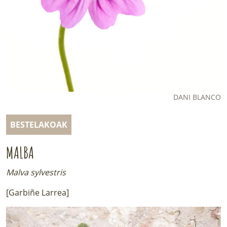
LURRAREN AGENDA
AZOKA
DANI BLANCO
BESTELAKOAK
MALBA
Malva sylvestris
[Garbiñe Larrea]