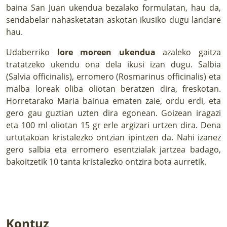
baina San Juan ukendua bezalako formulatan, hau da,
sendabelar nahasketatan askotan ikusiko dugu landare
hau.
Udaberriko
lore moreen ukendua
azaleko gaitza
tratatzeko ukendu ona dela ikusi izan dugu. Salbia
(Salvia officinalis), erromero (Rosmarinus officinalis) eta
malba loreak oliba oliotan beratzen dira, freskotan.
Horretarako Maria bainua ematen zaie, ordu erdi, eta
gero gau guztian uzten dira egonean. Goizean iragazi
eta 100 ml oliotan 15 gr erle argizari urtzen dira. Dena
urtutakoan kristalezko ontzian ipintzen da. Nahi izanez
gero salbia eta erromero esentzialak jartzea badago,
bakoitzetik 10 tanta kristalezko ontzira bota aurretik.
Kontuz