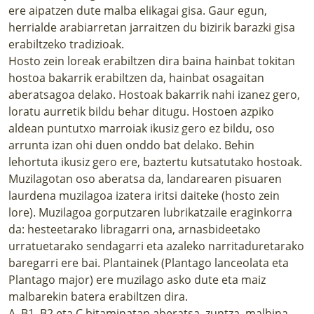
ere aipatzen dute malba elikagai gisa. Gaur egun,
herrialde arabiarretan jarraitzen du bizirik barazki gisa
erabiltzeko tradizioak.
Hosto zein loreak erabiltzen dira baina hainbat tokitan
hostoa bakarrik erabiltzen da, hainbat osagaitan
aberatsagoa delako. Hostoak bakarrik nahi izanez gero,
loratu aurretik bildu behar ditugu. Hostoen azpiko
aldean puntutxo marroiak ikusiz gero ez bildu, oso
arrunta izan ohi duen onddo bat delako. Behin
lehortuta ikusiz gero ere, baztertu kutsatutako hostoak.
Muzilagotan oso aberatsa da, landarearen pisuaren
laurdena muzilagoa izatera iritsi daiteke (hosto zein
lore). Muzilagoa gorputzaren lubrikatzaile eraginkorra
da: hesteetarako libragarri ona, arnasbideetako
urratuetarako sendagarri eta azaleko narritaduretarako
baregarri ere bai. Plantainek (Plantago lanceolata eta
Plantago major) ere muzilago asko dute eta maiz
malbarekin batera erabiltzen dira.
A, B1, B2 eta C bitaminatan aberatsa, zuntza, malbina,