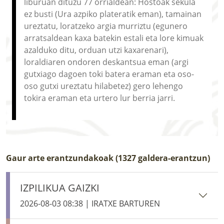
liburuan dituzu 77 orrialdean: Hostoak sekula
ez busti (Ura azpiko plateratik eman), tamainan
ureztatu, loratzeko argia murriztu (egunero
arratsaldean kaxa batekin estali eta lore kimuak
azalduko ditu, orduan utzi kaxarenari),
loraldiaren ondoren deskantsua eman (argi
gutxiago dagoen toki batera eraman eta oso-
oso gutxi ureztatu hilabetez) gero lehengo
tokira eraman eta urtero lur berria jarri.
Gaur arte erantzundakoak (1327 galdera-erantzun)
IZPILIKUA GAIZKI
2026-08-03 08:38 | IRATXE BARTUREN