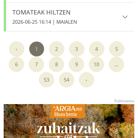
TOMATEAK HILTZEN
2026-06-25 16:14 | MAIALEN
‹
1
2
3
4
5
6
7
8
9
10
...
53
54
›