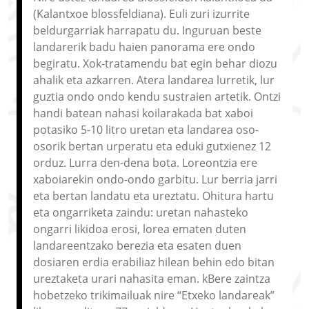
(Kalantxoe blossfeldiana). Euli zuri izurrite
beldurgarriak harrapatu du. Inguruan beste
landarerik badu haien panorama ere ondo
begiratu. Xok-tratamendu bat egin behar diozu
ahalik eta azkarren. Atera landarea lurretik, lur
guztia ondo ondo kendu sustraien artetik. Ontzi
handi batean nahasi koilarakada bat xaboi
potasiko 5-10 litro uretan eta landarea oso-
osorik bertan urperatu eta eduki gutxienez 12
orduz. Lurra den-dena bota. Loreontzia ere
xaboiarekin ondo-ondo garbitu. Lur berria jarri
eta bertan landatu eta ureztatu. Ohitura hartu
eta ongarriketa zaindu: uretan nahasteko
ongarri likidoa erosi, lorea ematen duten
landareentzako berezia eta esaten duen
dosiaren erdia erabiliaz hilean behin edo bitan
ureztaketa urari nahasita eman. kBere zaintza
hobetzeko trikimailuak nire “Etxeko landareak”