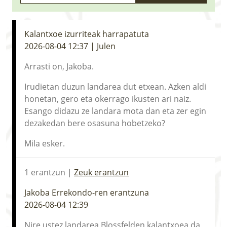
LURRAREN AGENDA
AZOKA
Kalantxoe izurriteak harrapatuta
2026-08-04 12:37 | Julen
Arrasti on, Jakoba.
Irudietan duzun landarea dut etxean. Azken aldi
honetan, gero eta okerrago ikusten ari naiz.
Esango didazu ze landara mota dan eta zer egin
dezakedan bere osasuna hobetzeko?
Mila esker.
1 erantzun |
Zeuk erantzun
Jakoba Errekondo-ren erantzuna
2026-08-04 12:39
Nire ustez landarea Blossfelden kalantxoea da