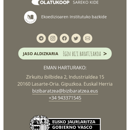
SAREKO KIDE
Ekoedizioaren Institutuko bazkide
>
Egin bizi baratzeakoa
JASO ALDIZKARIA
EMAN HARTURAKO:
Zirkuitu ibilbidea 2, Industrialdea 15
20160 Lasarte-Oria. Gipuzkoa. Euskal Herria
bizibaratzea@bizibaratzea.eus
+34 943371545