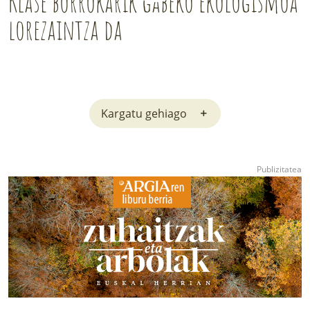
Klase borrokarik gabeko ekologismoa
lorezaintza da
Kargatu gehiago