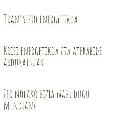
Trantsizio energetikoa
Krisi energetikoa eta aterabide
arduratsuak
Zer nolako bizia nahi dugu
mendian?