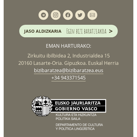
>
Egin bizi baratzeakoa
JASO ALDIZKARIA
EMAN HARTURAKO:
Zirkuitu ibilbidea 2, Industrialdea 15
20160 Lasarte-Oria. Gipuzkoa. Euskal Herria
bizibaratzea@bizibaratzea.eus
+34 943371545