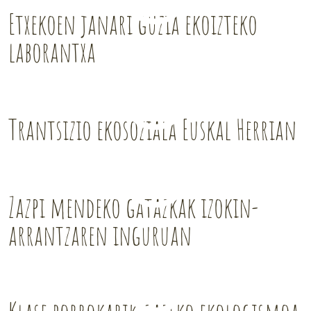
Etxekoen janari guzia ekoizteko
laborantxa
Trantsizio ekosoziala Euskal Herrian
Zazpi mendeko gatazkak izokin-
arrantzaren inguruan