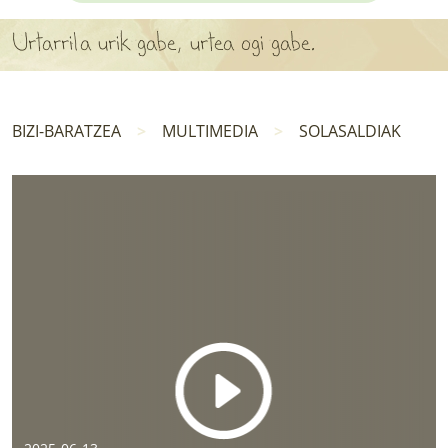
APARTEN MAPA
Urtarrila urik gabe, urtea ogi gabe.
LURRERAKO BIDE LAGUN
BARATZEA
BIZI-BARATZEA
MULTIMEDIA
SOLASALDIAK
HASI NAHI AL DUZU? 8 URRATS
BIZI BARATZEA LIBURUA
SENDABELARRAK
ETXEKO LANDAREAK
LANDAREPEDIA
ALBISTEAK