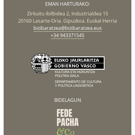
EMAN HARTURAKO:
Zirkuitu ibilbidea 2, Industrialdea 15
20160 Lasarte-Oria. Gipuzkoa. Euskal Herria
bizibaratzea@bizibaratzea.eus
+34 943371545
BIDELAGUN