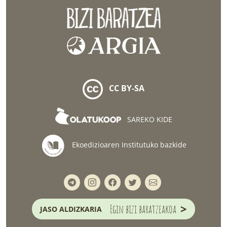
CC BY-SA
SAREKO KIDE
Ekoedizioaren Institutuko bazkide
>
Egin bizi baratzeakoa
JASO ALDIZKARIA