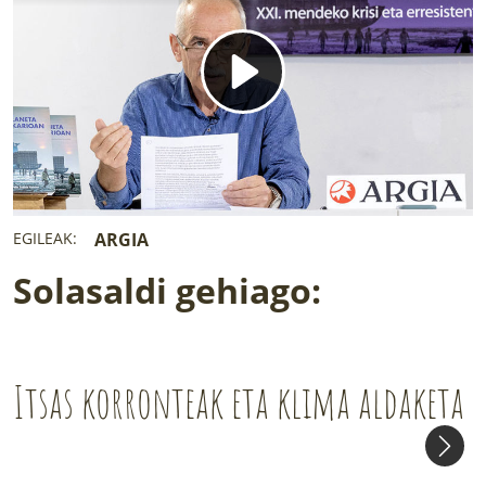
EGILEAK:
ARGIA
Solasaldi gehiago:
Itsas korronteak eta klima aldaketa