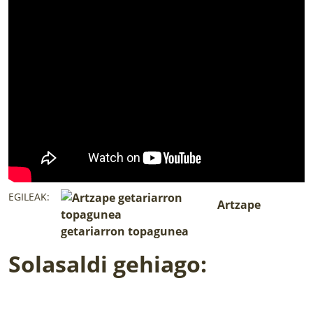
LURRAREN AGENDA
AZOKA
EGILEAK:
Artzape
getariarron topagunea
Solasaldi gehiago: