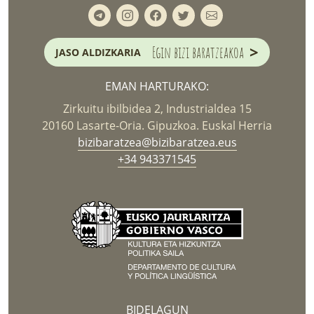
>
Egin bizi baratzeakoa
JASO ALDIZKARIA
EMAN HARTURAKO:
Zirkuitu ibilbidea 2, Industrialdea 15
20160 Lasarte-Oria. Gipuzkoa. Euskal Herria
bizibaratzea@bizibaratzea.eus
+34 943371545
BIDELAGUN