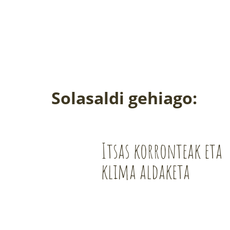
Solasaldi gehiago:
Itsas korronteak eta
klima aldaketa