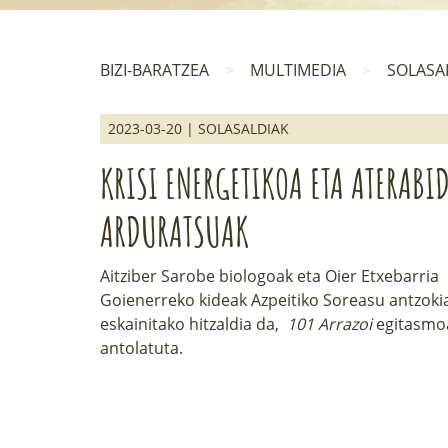
BIZI-BARATZEA
MULTIMEDIA
SOLASA
2023-03-20 | SOLASALDIAK
KRISI ENERGETIKOA ETA ATERABI
ARDURATSUAK
Aitziber Sarobe biologoak eta Oier Etxebarria
Goienerreko kideak Azpeitiko Soreasu antzoki
eskainitako hitzaldia da,
101 Arrazoi
egitasmo
antolatuta.