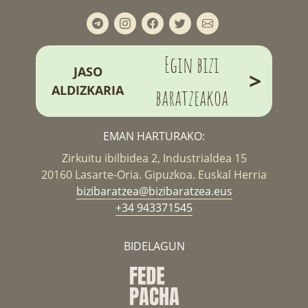
Egin bizi
JASO
>
ALDIZKARIA
baratzeakoa
EMAN HARTURAKO:
Zirkuitu ibilbidea 2, Industrialdea 15
20160 Lasarte-Oria. Gipuzkoa. Euskal Herria
bizibaratzea@bizibaratzea.eus
+34 943371545
BIDELAGUN