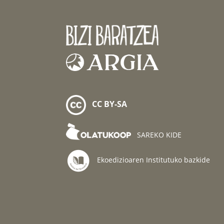
CC BY-SA
SAREKO KIDE
Ekoedizioaren Institutuko bazkide