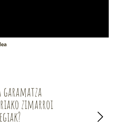
dea
a garamatza
Biodibertsitat
riako zimarroi
galera: kausak 
egiak?
ondorioak