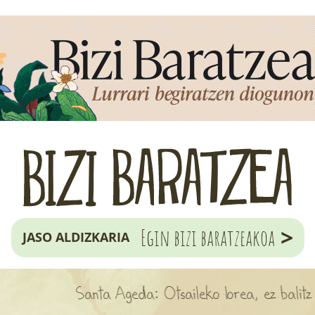
>
Egin bizi baratzeakoa
JASO ALDIZKARIA
Santa Ageda: Otsaileko lorea, ez balitz hobea;