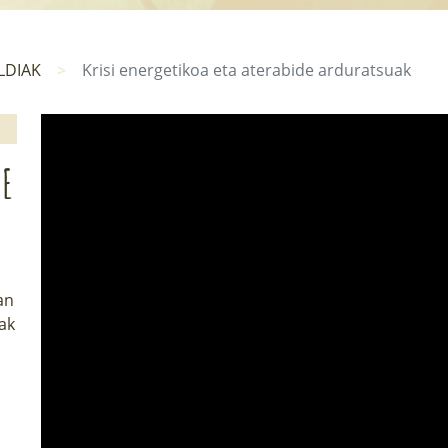
LDIAK
Krisi energetikoa eta aterabide arduratsuak
DE
an
ak