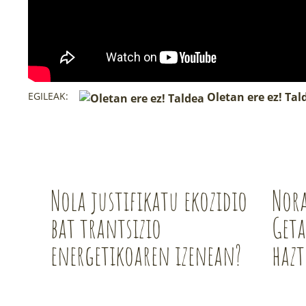
EGILEAK:
Oletan ere ez! Tal
Nola justifikatu ekozidio
Nor
bat trantsizio
Geta
energetikoaren izenean?
hazt