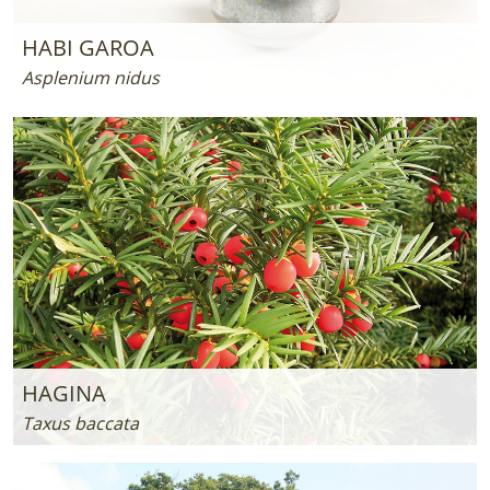
HABI GAROA
Asplenium nidus
HAGINA
Taxus baccata