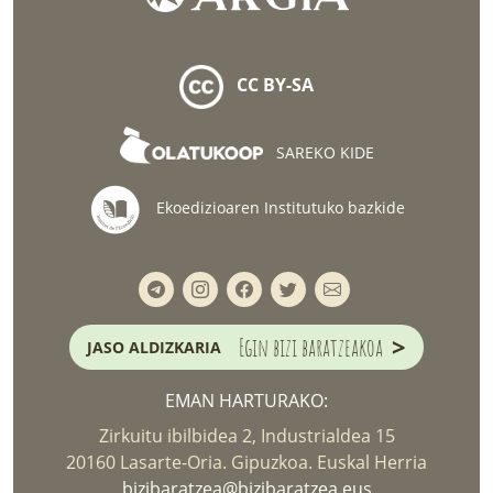
CC BY-SA
SAREKO KIDE
Ekoedizioaren Institutuko bazkide
>
Egin bizi baratzeakoa
JASO ALDIZKARIA
EMAN HARTURAKO:
Zirkuitu ibilbidea 2, Industrialdea 15
20160 Lasarte-Oria. Gipuzkoa. Euskal Herria
bizibaratzea@bizibaratzea.eus