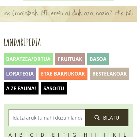
APARTEN MAPA
zak 14), erein al duk aza hazia? Hik bilduren duk 
LURRERAKO BIDE LAGUN
BARATZEA
LANDAREPEDIA
HASI NAHI AL DUZU? 8 URRATS
BARATZEA/ORTUA
FRUITUAK
BASOA
BIZI BARATZEA LIBURUA
LORATEGIA
ETXE BARRUKOAK
BESTELAKOAK
SENDABELARRAK
A ZE FAUNA!
SASOITU
ETXEKO LANDAREAK
LANDAREPEDIA
BILATU
ALBISTEAK
A
B
C
D
E
F
G
H
I
J
K
L