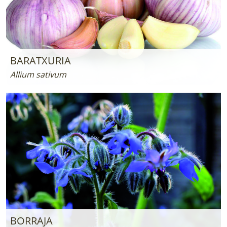
BARATXURIA
Allium sativum
BORRAJA