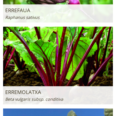
ERREFAUA
Raphanus sativus
ERREMOLATXA
Beta vulgaris subsp. conditiva