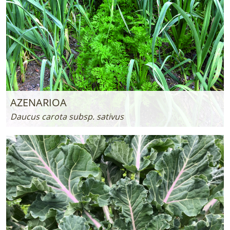
AZENARIOA
Daucus carota subsp. sativus