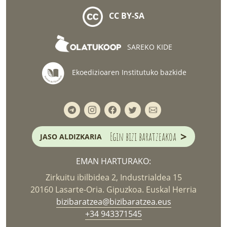
CC BY-SA
SAREKO KIDE
Ekoedizioaren Institutuko bazkide
>
Egin bizi baratzeakoa
JASO ALDIZKARIA
EMAN HARTURAKO:
Zirkuitu ibilbidea 2, Industrialdea 15
20160 Lasarte-Oria. Gipuzkoa. Euskal Herria
bizibaratzea@bizibaratzea.eus
+34 943371545