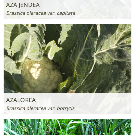
AZA JENDEA
Brassica oleracea var. capitata
AZALOREA
Brassica oleracea var. botrytis