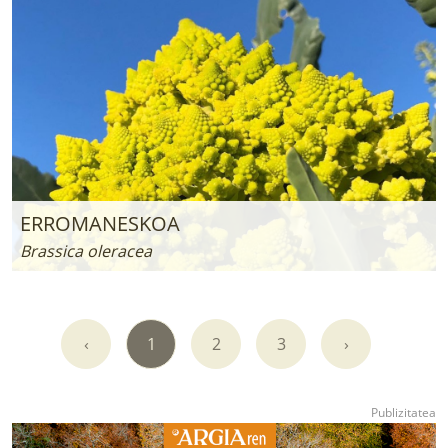
ERROMANESKOA
Brassica oleracea
‹
1
2
3
›