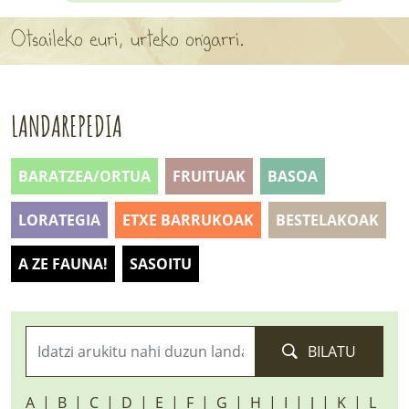
APARTEN MAPA
Otsaileko euri, urteko ongarri.
LURRERAKO BIDE LAGUN
BARATZEA
LANDAREPEDIA
HASI NAHI AL DUZU? 8 URRATS
BARATZEA/ORTUA
FRUITUAK
BASOA
BIZI BARATZEA LIBURUA
LORATEGIA
ETXE BARRUKOAK
BESTELAKOAK
SENDABELARRAK
A ZE FAUNA!
SASOITU
ETXEKO LANDAREAK
LANDAREPEDIA
BILATU
ALBISTEAK
A
B
C
D
E
F
G
H
I
J
K
L