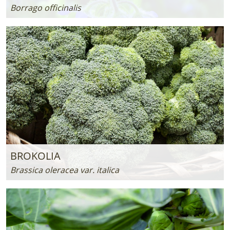
Borrago officinalis
BROKOLIA
Brassica oleracea var. italica