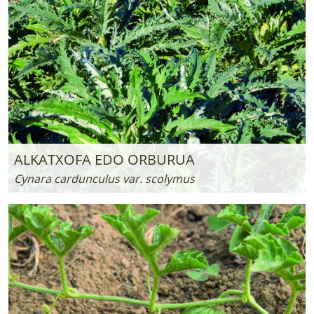
ALKATXOFA EDO ORBURUA
Cynara cardunculus var. scolymus