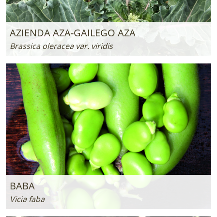
AZIENDA AZA-GAILEGO AZA
Brassica oleracea var. viridis
BABA
Vicia faba