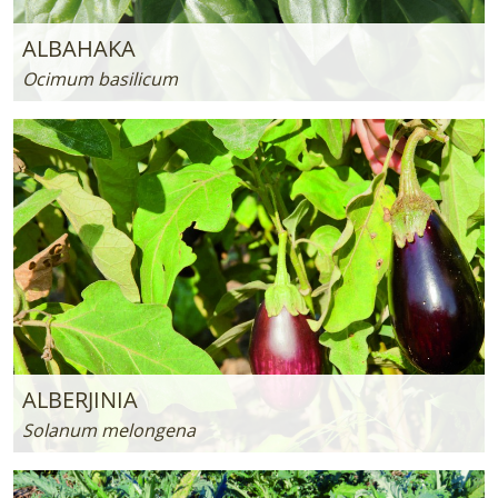
ALBAHAKA
Ocimum basilicum
ALBERJINIA
Solanum melongena