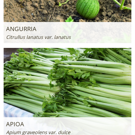
ANGURRIA
Citrullus lanatus var. lanatus
APIOA
Apium graveolens var. dulce