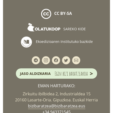
CC BY-SA
SAREKO KIDE
Ekoedizioaren Institutuko bazkide
>
Egin bizi baratzeakoa
JASO ALDIZKARIA
EMAN HARTURAKO:
Zirkuitu ibilbidea 2, Industrialdea 15
20160 Lasarte-Oria. Gipuzkoa. Euskal Herria
bizibaratzea@bizibaratzea.eus
+34 943371545