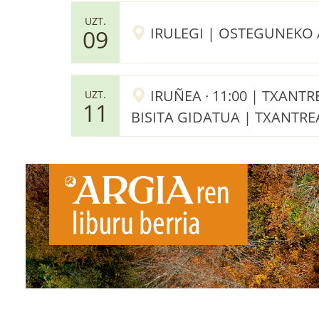
UZT.
IRULEGI | OSTEGUNEKO
09
IRUÑEA · 11:00 | TXANT
UZT.
11
BISITA GIDATUA | TXANTRE