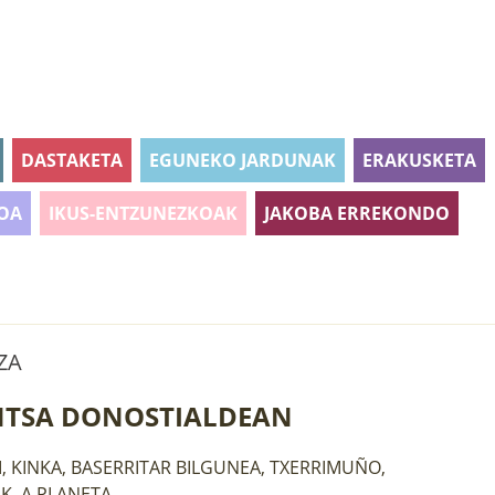
DASTAKETA
EGUNEKO JARDUNAK
ERAKUSKETA
OA
IKUS-ENTZUNEZKOAK
JAKOBA ERREKONDO
TZA
NTSA DONOSTIALDEAN
I, KINKA, BASERRITAR BILGUNEA, TXERRIMUÑO,
K, A PLANETA