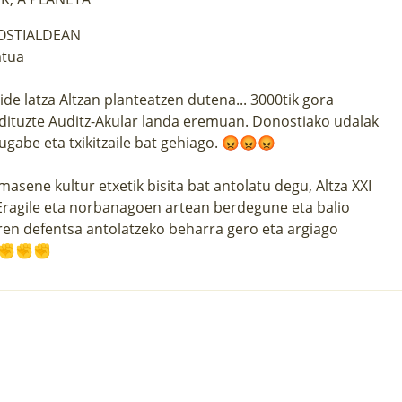
OSTIALDEAN
atua
bide latza Altzan planteatzen dutena... 3000tik gora
hi dituzte Auditz-Akular landa eremuan. Donostiako udalak
ugabe eta txikitzaile bat gehiago. 😡😡😡
asene kultur etxetik bisita bat antolatu degu, Altza XXI
 Eragile eta norbanagoen artean berdegune eta balio
ren defentsa antolatzeko beharra gero eta argiago
in! ✊✊✊