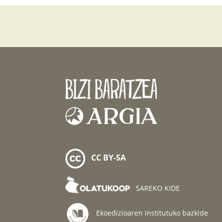
CC BY-SA
SAREKO KIDE
Ekoedizioaren Institutuko bazkide