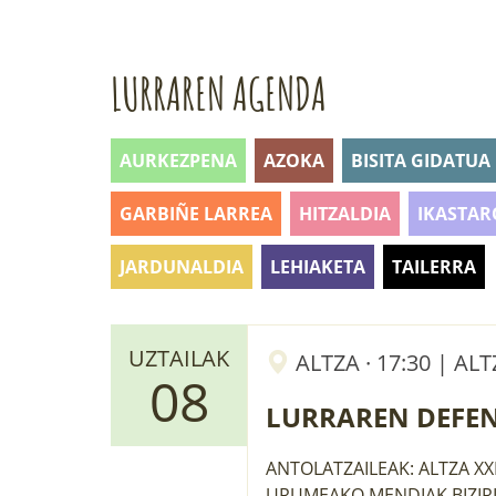
LURRAREN AGENDA
AURKEZPENA
AZOKA
BISITA GIDATUA
GARBIÑE LARREA
HITZALDIA
IKASTAR
JARDUNALDIA
LEHIAKETA
TAILERRA
UZTAILAK
ALTZA · 17:30 | AL
08
LURRAREN DEFE
ANTOLATZAILEAK: ALTZA XX
URUMEAKO MENDIAK BIZIRI