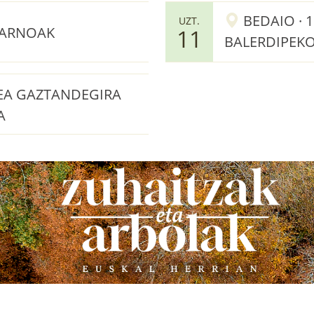
BEDAIO · 1
UZT.
 ARNOAK
11
BALERDIPEKO
REA GAZTANDEGIRA
A