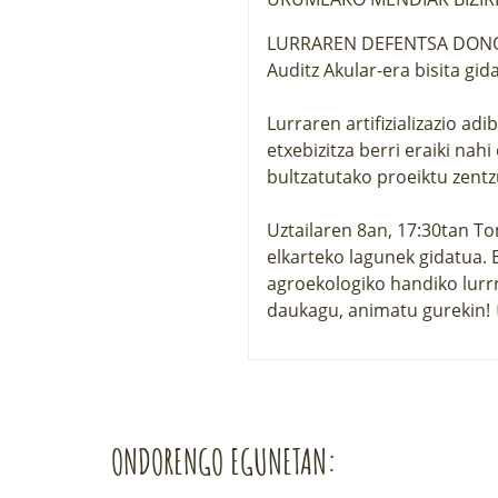
LURRAREN DEFENTSA DON
Auditz Akular-era bisita gid
Lurraren artifizializazio adi
etxebizitza berri eraiki na
bultzatutako proeiktu zentz
Uztailaren 8an, 17:30tan Tom
elkarteko lagunek gidatua.
agroekologiko handiko lurr
daukagu, animatu gurek
ONDORENGO EGUNETAN: