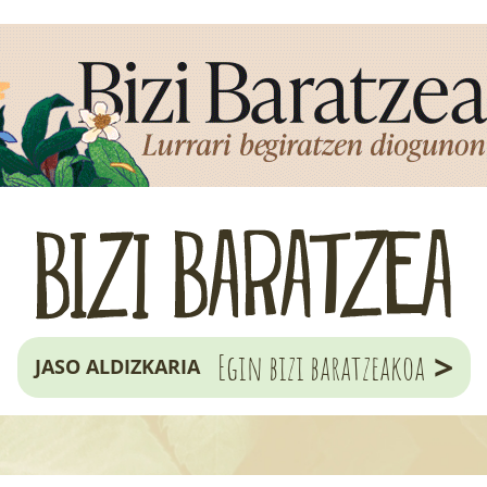
>
Egin bizi baratzeakoa
JASO ALDIZKARIA