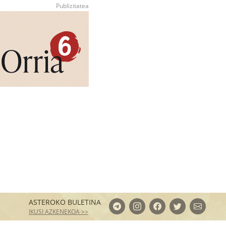
ASTEROKO BULETINA
IKUSI AZKENEKOA >>