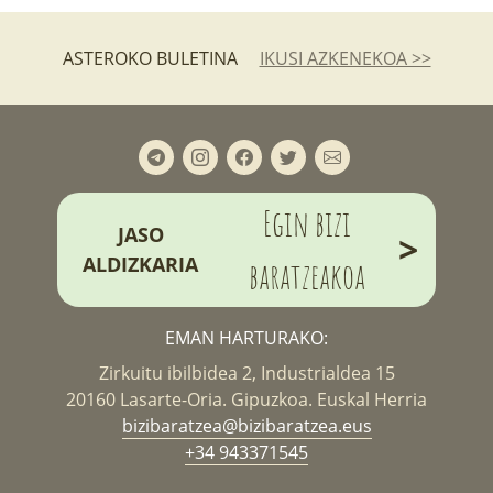
ASTEROKO BULETINA
IKUSI AZKENEKOA >>
Egin bizi
JASO
>
ALDIZKARIA
baratzeakoa
EMAN HARTURAKO:
Zirkuitu ibilbidea 2, Industrialdea 15
20160 Lasarte-Oria. Gipuzkoa. Euskal Herria
bizibaratzea@bizibaratzea.eus
+34 943371545