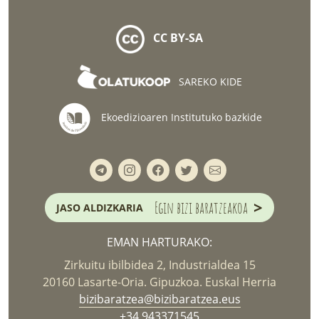
CC BY-SA
SAREKO KIDE
Ekoedizioaren Institutuko bazkide
>
Egin bizi baratzeakoa
JASO ALDIZKARIA
EMAN HARTURAKO:
Zirkuitu ibilbidea 2, Industrialdea 15
20160 Lasarte-Oria. Gipuzkoa. Euskal Herria
bizibaratzea@bizibaratzea.eus
+34 943371545