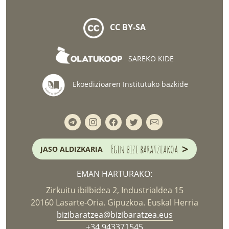
CC BY-SA
SAREKO KIDE
Ekoedizioaren Institutuko bazkide
>
Egin bizi baratzeakoa
JASO ALDIZKARIA
EMAN HARTURAKO:
Zirkuitu ibilbidea 2, Industrialdea 15
20160 Lasarte-Oria. Gipuzkoa. Euskal Herria
bizibaratzea@bizibaratzea.eus
+34 943371545