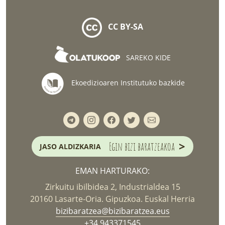
CC BY-SA
SAREKO KIDE
Ekoedizioaren Institutuko bazkide
>
Egin bizi baratzeakoa
JASO ALDIZKARIA
EMAN HARTURAKO:
Zirkuitu ibilbidea 2, Industrialdea 15
20160 Lasarte-Oria. Gipuzkoa. Euskal Herria
bizibaratzea@bizibaratzea.eus
+34 943371545