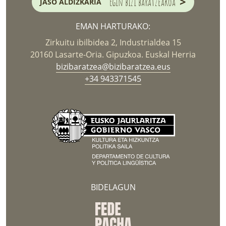
>
Egin bizi baratzeakoa
JASO ALDIZKARIA
EMAN HARTURAKO:
Zirkuitu ibilbidea 2, Industrialdea 15
20160 Lasarte-Oria. Gipuzkoa. Euskal Herria
bizibaratzea@bizibaratzea.eus
+34 943371545
BIDELAGUN