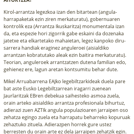
Kirol-arrantza legezkoa izan den bitartean (angula-
harrapaketak ezin ziren merkaturatu), gobernuaren
kontrolik eza (Arrantza Ikuskaritza) monumentala izan
da, eta espezie hori zigorrik gabe eskaini da dozenaka
jatetxe eta elkartetako mahaietan, legez kanpoko diru-
sarrera handiak eraginez anguleroei (aisialdiko
arrantzan kobratutako aleak ezin baitira merkaturatu).
Teorian, anguleroek arrantzatzen dutena familian edo,
gehienez ere, lagun aretan kontsumitu behar dute.
Mikel Arruabarrena EAJko legebiltzarkideak duela pare
bat aste Eusko Legebiltzarrean iragarri zuenean
Jaurlaritzak EBren debekua saihesteko asmoa zuela,
orain arteko aisialdiko arrantza profesionala bihurtuz,
adierazi zuen AZTIk angula populazioaren jarraipen oso
zehatza egingo zuela eta harrapatu beharreko kopuruak
zehaztuko zituela. Adierazpen horrek gure ustez
berresten du orain arte ez dela jarraipen zehatzik egin.