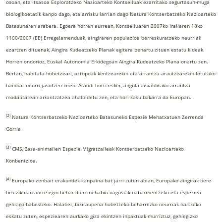
osoan, eta Itsasoa Esploratzeko Nazioarteko Kontseiluak ezarritako segurtasun-muga
biologikoetatik kanpo dago, eta arrisku larrian dago Natura Kontserbatzeko Nazioarteko
Batasunaren arabera. Egoera horren aurrean, Kontseiluaren 2007ko irailaren 18ko
1100/2007 (EE) Erregelamenduak, aingiraren populazioa berreskuratzeko neurriak
ezartzen dituenak, Aingira Kudeatzeko Planak egitera behartu zituen estatu kideak.
Horren ondorioz, Euskal Autonomia Erkidegoan Aingira Kudeatzeko Plana onartu zen.
Bertan, habitata hobetzeari, oztopoak kentzearekin eta arrantza arautzearekin lotutako
hainbat neurri jasotzen ziren. Araudi horri esker, angula aisialdirako arrantza
modalitatean arrantzatzea ahalbidetu zen, eta hori kasu bakarra da Europan.
(2)
Natura Kontserbatzeko Nazioarteko Batasuneko Espezie Mehatxatuen Zerrenda
Gorria
(3)
CMS, Basa-animalien Espezie Migratzaileak Kontserbatzeko Nazioarteko
Konbentzioa.
(4)
Europako zenbait erakundek kanpaina bat jarri zuten abian, Europako aingirak bere
bizi-zikloan aurre egin behar dien mehatxu nagusiak nabarmentzeko eta espeziea
gehiago babesteko. Halaber, biziraupena hobetzeko beharrezko neurriak hartzeko
eskatu zuten, espeziearen aurkako giza ekintzen inpaktuak murriztuz, gehiegizko