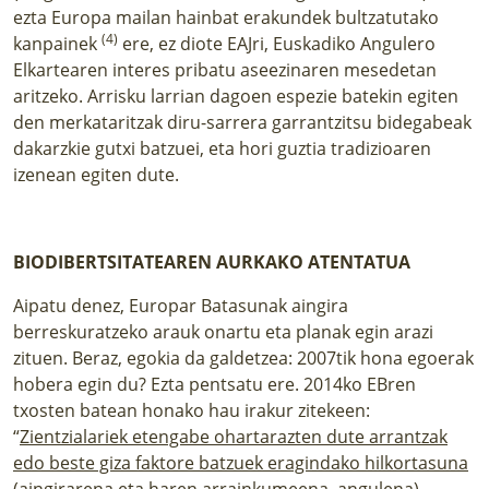
ezta Europa mailan hainbat erakundek bultzatutako
(4)
kanpainek
ere, ez diote EAJri, Euskadiko Angulero
Elkartearen interes pribatu aseezinaren mesedetan
aritzeko. Arrisku larrian dagoen espezie batekin egiten
den merkataritzak diru-sarrera garrantzitsu bidegabeak
dakarzkie gutxi batzuei, eta hori guztia tradizioaren
izenean egiten dute.
BIODIBERTSITATEAREN AURKAKO ATENTATUA
Aipatu denez, Europar Batasunak aingira
berreskuratzeko arauk onartu eta planak egin arazi
zituen. Beraz, egokia da galdetzea: 2007tik hona egoerak
hobera egin du? Ezta pentsatu ere. 2014ko EBren
txosten batean honako hau irakur zitekeen:
“
Zientzialariek etengabe ohartarazten dute arrantzak
edo beste giza faktore batzuek eragindako hilkortasuna
(aingirarena eta haren arrainkumeena, angulena)