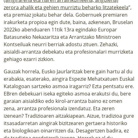
zerora ahalik eta gehien murriztu beharko litzatekeela
”,
eta premiaz jokatu behar dela. Gobernuek premiaren
irakurketa propioa egin dute, baina, azkenean, Bruselan
2022ko abenduaren 11tik 13ra egindako Europar
Batasuneko Nekazaritza eta Arrantzako Ministroen
Kontseiluak neurri berriak adostu zituen. Zehazki,
aisialdi-arrantza debekatu eta profesionalari murrizketa
gehiago ezarri zizkion.
Gauzak horrela, Eusko Jaurlaritzak bere gain hartu al du
erabakia, esaterako, aingira Espezie Mehatxatuen Euskal
Katalogoan sartzeko asmoa iragarriz? Ezta pentsatu ere.
EBren debekuari iseka egiteko asmoa erakutsi du, bere
garaian aisialdiko edo kirol-arrantza baino ez omen
zena, arrantza profesionala izendatuz. Eta zeren
izenean? Tradizioaren aitzakiapean. Aizue, tradizioa gure
itsasadarretan aingirak bizitzearen gertaera historiko
eta biologikoan oinarritzen da. Desagertzen badira, ez
da tradizioa gordetzerik izango. Horrek ez al du