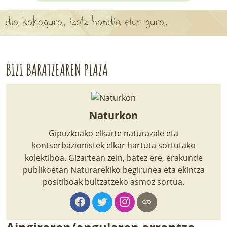
APARTEN MAPA
kagura, izotz handia elur-gura.
LURRERAKO BIDE LAGUN
BARATZEA
BIZI BARATZEAREN PLAZA
HASI NAHI AL DUZU? 8 URRATS
BIZI BARATZEA LIBURUA
Naturkon
SENDABELARRAK
Gipuzkoako elkarte naturazale eta
kontserbazionistek elkar hartuta sortutako
ETXEKO LANDAREAK
kolektiboa. Gizartean zein, batez ere, erakunde
publikoetan Naturarekiko begirunea eta ekintza
LANDAREPEDIA
positiboak bultzatzeko asmoz sortua.
ALBISTEAK