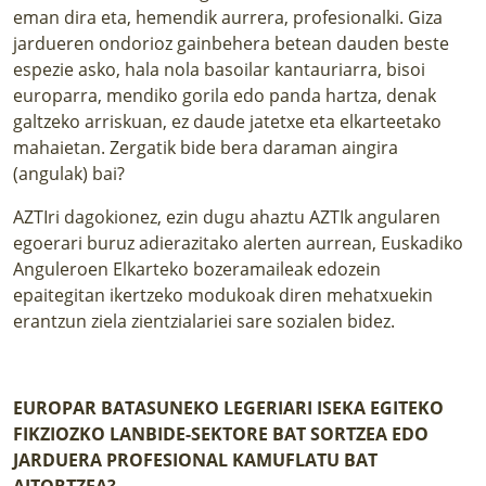
eman dira eta, hemendik aurrera, profesionalki. Giza
jardueren ondorioz gainbehera betean dauden beste
espezie asko, hala nola basoilar kantauriarra, bisoi
europarra, mendiko gorila edo panda hartza, denak
galtzeko arriskuan, ez daude jatetxe eta elkarteetako
mahaietan. Zergatik bide bera daraman aingira
(angulak) bai?
AZTIri dagokionez, ezin dugu ahaztu AZTIk angularen
egoerari buruz adierazitako alerten aurrean, Euskadiko
Anguleroen Elkarteko bozeramaileak edozein
epaitegitan ikertzeko modukoak diren mehatxuekin
erantzun ziela zientzialariei sare sozialen bidez.
EUROPAR BATASUNEKO LEGERIARI ISEKA EGITEKO
FIKZIOZKO LANBIDE-SEKTORE BAT SORTZEA EDO
JARDUERA PROFESIONAL KAMUFLATU BAT
AITORTZEA?