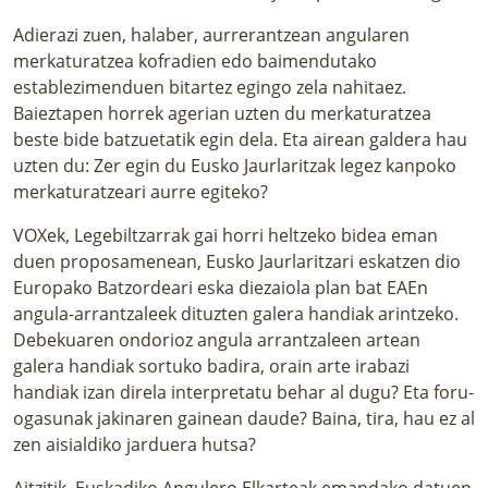
Adierazi zuen, halaber, aurrerantzean angularen
merkaturatzea kofradien edo baimendutako
establezimenduen bitartez egingo zela nahitaez.
Baieztapen horrek agerian uzten du merkaturatzea
beste bide batzuetatik egin dela. Eta airean galdera hau
uzten du: Zer egin du Eusko Jaurlaritzak legez kanpoko
merkaturatzeari aurre egiteko?
VOXek, Legebiltzarrak gai horri heltzeko bidea eman
duen proposamenean, Eusko Jaurlaritzari eskatzen dio
Europako Batzordeari eska diezaiola plan bat EAEn
angula-arrantzaleek dituzten galera handiak arintzeko.
Debekuaren ondorioz angula arrantzaleen artean
galera handiak sortuko badira, orain arte irabazi
handiak izan direla interpretatu behar al dugu? Eta foru-
ogasunak jakinaren gainean daude? Baina, tira, hau ez al
zen aisialdiko jarduera hutsa?
Aitzitik, Euskadiko Angulero Elkarteak emandako datuen