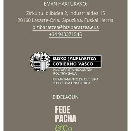
EMAN HARTURAKO:
Zirkuitu ibilbidea 2, Industrialdea 15
20160 Lasarte-Oria. Gipuzkoa. Euskal Herria
bizibaratzea@bizibaratzea.eus
+34 943371545
BIDELAGUN