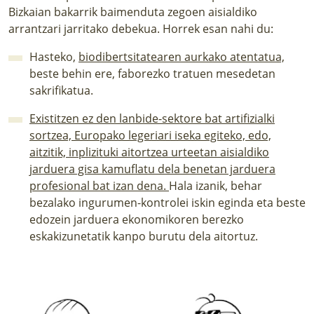
Bizkaian bakarrik baimenduta zegoen aisialdiko
arrantzari jarritako debekua. Horrek esan nahi du:
Hasteko,
biodibertsitatearen aurkako atentatua,
beste behin ere, faborezko tratuen mesedetan
sakrifikatua.
Existitzen ez den lanbide-sektore bat artifizialki
sortzea, Europako legeriari iseka egiteko, edo,
aitzitik, inplizituki aitortzea urteetan aisialdiko
jarduera gisa kamuflatu dela benetan jarduera
profesional bat izan dena.
Hala izanik
,
behar
bezalako ingurumen-kontrolei iskin eginda eta beste
edozein jarduera ekonomikoren berezko
eskakizunetatik kanpo burutu dela aitortuz.