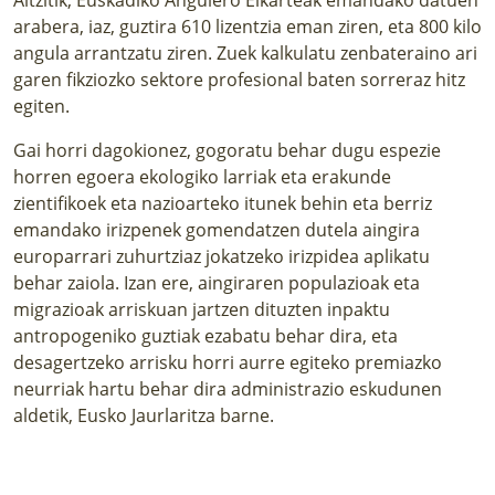
arabera, iaz, guztira 610 lizentzia eman ziren, eta 800 kilo
angula arrantzatu ziren. Zuek kalkulatu zenbateraino ari
garen fikziozko sektore profesional baten sorreraz hitz
egiten.
Gai horri dagokionez, gogoratu behar dugu espezie
horren egoera ekologiko larriak eta erakunde
zientifikoek eta nazioarteko itunek behin eta berriz
emandako irizpenek gomendatzen dutela aingira
europarrari zuhurtziaz jokatzeko irizpidea aplikatu
behar zaiola. Izan ere, aingiraren populazioak eta
migrazioak arriskuan jartzen dituzten inpaktu
antropogeniko guztiak ezabatu behar dira, eta
desagertzeko arrisku horri aurre egiteko premiazko
neurriak hartu behar dira administrazio eskudunen
aldetik, Eusko Jaurlaritza barne.