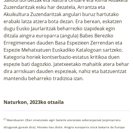
Zuzendaritzak esku har dezatela, Arrantza eta
Akuikultura Zuzendaritzak angulari buruz hartutako
erabaki latza atzera bota dezan. Era berean, eskatzen
dugu Eusko Jaurlaritzak beharrezko izapideak egin
ditzala aingira europarra (angula) Babes Bereziko
Erregimenean dauden Basa Espezieen Zerrendan eta
Espezie Mehatxatuen Euskadiko Katalogoan sartzeko.
Kategoria horiek kontserbazio-estatus kritikoa duen
espezie bati dagozkio. Jatetxeetako mahaitik atera behar
dira arriskuan dauden espezieak, nahiz eta batzuentzat
mantendu beharreko tradizioa izan.
Naturkon, 2023ko otsaila
(1)
Abenduaren 28an sinatutako agiri batetik ateratako adierazpenak (azpimarratu
ditugunak gureak dira). Honako hau diote: Aingira europarra stock bakarra da Europa