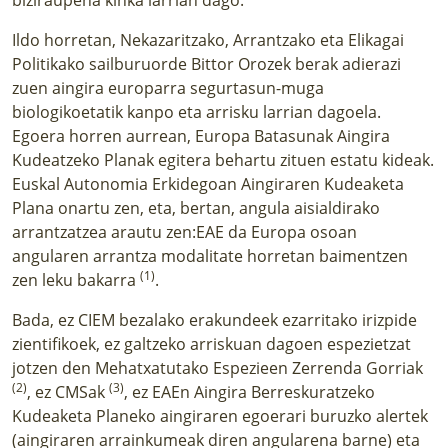
Ildo horretan, Nekazaritzako, Arrantzako eta Elikagai
Politikako sailburuorde Bittor Orozek berak adierazi
zuen aingira europarra segurtasun-muga
biologikoetatik kanpo eta arrisku larrian dagoela.
Egoera horren aurrean, Europa Batasunak Aingira
Kudeatzeko Planak egitera behartu zituen estatu kideak.
Euskal Autonomia Erkidegoan Aingiraren Kudeaketa
Plana onartu zen, eta, bertan, angula aisialdirako
arrantzatzea arautu zen:EAE da Europa osoan
angularen arrantza modalitate horretan baimentzen
(1)
zen leku bakarra
.
Bada, ez CIEM bezalako erakundeek ezarritako irizpide
zientifikoek, ez galtzeko arriskuan dagoen espezietzat
jotzen den Mehatxatutako Espezieen Zerrenda Gorriak
(2)
(3)
, ez CMSak
, ez EAEn Aingira Berreskuratzeko
Kudeaketa Planeko aingiraren egoerari buruzko alertek
(aingiraren arrainkumeak diren angularena barne) eta