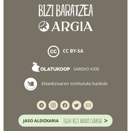
CC BY-SA
SAREKO KIDE
Ekoedizioaren Institutuko bazkide
>
Egin bizi baratzeakoa
JASO ALDIZKARIA