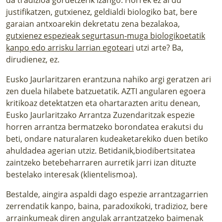
justifikatzen, gutxienez, geldialdi biologiko bat, bere
garaian antxoarekin dekretatu zena bezalakoa,
gutxienez espezieak segurtasun-muga biologikoetatik
kanpo edo arrisku larrian egoteari
utzi arte? Ba,
dirudienez, ez.
Eusko Jaurlaritzaren erantzuna nahiko argi geratzen ari
zen duela hilabete batzuetatik. AZTI angularen egoera
kritikoaz detektatzen eta ohartarazten aritu denean,
Eusko Jaurlaritzako Arrantza Zuzendaritzak espezie
horren arrantza bermatzeko borondatea erakutsi du
beti, ondare naturalaren kudeaketarekiko duen betiko
ahuldadea agerian utziz. Betidanik,biodibertsitatea
zaintzeko betebeharraren aurretik jarri izan dituzte
bestelako interesak (klientelismoa).
Bestalde, aingira aspaldi dago espezie arrantzagarrien
zerrendatik kanpo, baina, paradoxikoki, tradizioz, bere
arrainkumeak diren angulak arrantzatzeko baimenak