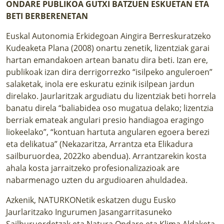
ONDARE PUBLIKOA GUTXI BATZUEN ESKUETAN ETA
BETI BERBERENETAN
Euskal Autonomia Erkidegoan Aingira Berreskuratzeko
Kudeaketa Plana (2008) onartu zenetik, lizentziak garai
hartan emandakoen artean banatu dira beti. Izan ere,
publikoak izan dira derrigorrezko “isilpeko anguleroen”
salaketak, inola ere eskuratu ezinik isilpean jardun
direlako. Jaurlaritzak argudiatu du lizentziak beti horrela
banatu direla “baliabidea oso mugatua delako; lizentzia
berriak emateak angulari presio handiagoa eragingo
liokeelako”, “kontuan hartuta angularen egoera berezi
eta delikatua” (Nekazaritza, Arrantza eta Elikadura
sailburuordea, 2022ko abendua). Arrantzarekin kosta
ahala kosta jarraitzeko profesionalizazioak are
nabarmenago uzten du argudioaren ahuldadea.
Azkenik, NATURKONetik eskatzen dugu Eusko
Jaurlaritzako Ingurumen Jasangarritasuneko
Sailburuordetzak eta Natura Ondare eta Klima Aldaketa