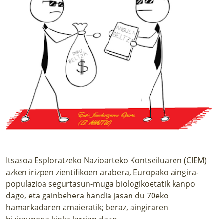
Itsasoa Esploratzeko Nazioarteko Kontseiluaren (CIEM)
azken irizpen zientifikoen arabera, Europako aingira-
populazioa segurtasun-muga biologikoetatik kanpo
dago, eta gainbehera handia jasan du 70eko
hamarkadaren amaieratik; beraz, aingiraren
biziraupena kinka larrian dago.