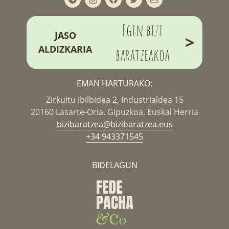
Egin bizi
JASO
>
ALDIZKARIA
baratzeakoa
EMAN HARTURAKO:
Zirkuitu ibilbidea 2, Industrialdea 15
20160 Lasarte-Oria. Gipuzkoa. Euskal Herria
bizibaratzea@bizibaratzea.eus
+34 943371545
BIDELAGUN