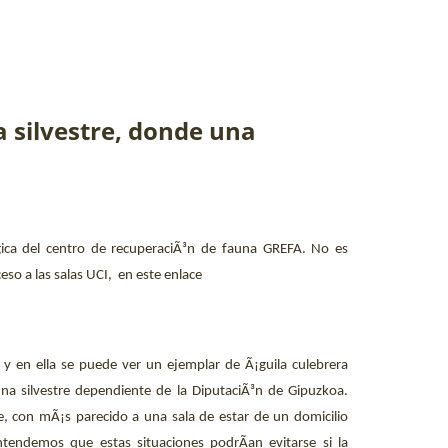
 silvestre, donde una
gica del centro de recuperaciÃ³n de fauna GREFA. No es
so a las salas UCI,
en
este enlace
 y en ella se puede ver un ejemplar de Ã¡guila culebrera
na silvestre dependiente de la DiputaciÃ³n de Gipuzkoa.
, con mÃ¡s parecido a una sala de estar de un domicilio
tendemos que estas situaciones podrÃ­an evitarse si la