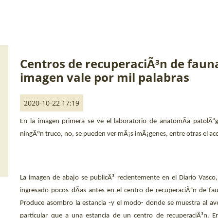
Centros de recuperaciÃ³n de fauna
imagen vale por mil palabras
2020-10-22 17:19
En la imagen primera se ve el laboratorio de anatomÃ­a patolÃ³
ningÃºn truco, no, se pueden ver mÃ¡s imÃ¡genes, entre otras el acce
La imagen de abajo se publicÃ³ recientemente en el Diario Vasco,
ingresado pocos dÃ­as antes en el centro de recuperaciÃ³n de fau
Produce asombro la estancia -y el modo- donde se muestra al ave
particular que a una estancia de un centro de recuperaciÃ³n. En