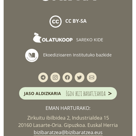
CC BY-SA
SAREKO KIDE
Ekoedizioaren Institutuko bazkide
>
Egin bizi baratzeakoa
JASO ALDIZKARIA
EMAN HARTURAKO:
Zirkuitu ibilbidea 2, Industrialdea 15
20160 Lasarte-Oria. Gipuzkoa. Euskal Herria
bizibaratzea@bizibaratzea.eus