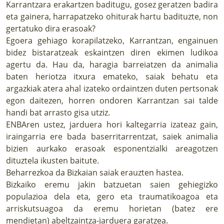
Karrantzara erakartzen baditugu, gosez geratzen badira
eta gainera, harrapatzeko ohiturak hartu badituzte, non
gertatuko dira erasoak?
Egoera gehiago korapilatzeko, Karrantzan, engainuen
bidez bistaratzeak eskaintzen diren ekimen ludikoa
agertu da. Hau da, haragia barreiatzen da animalia
baten heriotza itxura emateko, saiak behatu eta
argazkiak atera ahal izateko ordaintzen duten pertsonak
egon daitezen, horren ondoren Karrantzan sai talde
handi bat arrasto gisa utziz.
ENBAren ustez, jarduera hori kaltegarria izateaz gain,
iraingarria ere bada baserritarrentzat, saiek animalia
bizien aurkako erasoak esponentzialki areagotzen
dituztela ikusten baitute.
Beharrezkoa da Bizkaian saiak erauzten hastea.
Bizkaiko eremu jakin batzuetan saien gehiegizko
populazioa dela eta, gero eta traumatikoagoa eta
arriskutsuagoa da eremu horietan (batez ere
mendietan) abeltzaintza-jarduera garatzea.