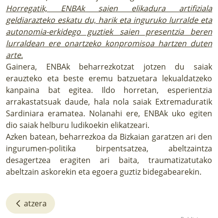
Horregatik, ENBAk saien elikadura artifiziala
geldiarazteko eskatu du, harik eta inguruko lurralde eta
autonomia-erkidego guztiek saien presentzia beren
lurraldean ere onartzeko konpromisoa hartzen duten
arte.
Gainera, ENBAk beharrezkotzat jotzen du saiak
erauzteko eta beste eremu batzuetara lekualdatzeko
kanpaina bat egitea. Ildo horretan, esperientzia
arrakastatsuak daude, hala nola saiak Extremaduratik
Sardiniara eramatea. Nolanahi ere, ENBAk uko egiten
dio saiak helburu ludikoekin elikatzeari.
Azken batean, beharrezkoa da Bizkaian garatzen ari den
ingurumen-politika birpentsatzea, abeltzaintza
desagertzea eragiten ari baita, traumatizatutako
abeltzain askorekin eta egoera guztiz bidegabearekin.
atzera