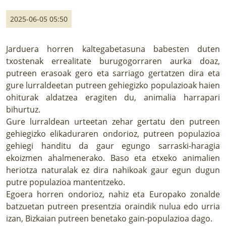
LURRAREN AGENDA
2025-06-05 05:50
AZOKA
Jarduera horren kaltegabetasuna babesten duten
txostenak errealitate burugogorraren aurka doaz,
putreen erasoak gero eta sarriago gertatzen dira eta
gure lurraldeetan putreen gehiegizko populazioak haien
ohiturak aldatzea eragiten du, animalia harrapari
bihurtuz.
Gure lurraldean urteetan zehar gertatu den putreen
gehiegizko elikaduraren ondorioz, putreen populazioa
gehiegi handitu da gaur egungo sarraski-haragia
ekoizmen ahalmenerako. Baso eta etxeko animalien
heriotza naturalak ez dira nahikoak gaur egun dugun
putre populazioa mantentzeko.
Egoera horren ondorioz, nahiz eta Europako zonalde
batzuetan putreen presentzia oraindik nulua edo urria
izan, Bizkaian putreen benetako gain-populazioa dago.