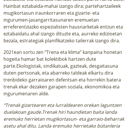
Hainbat eztabaida-mahai izango dira; partehartzaileek
mugikortasun iraunkorraren eta gizarte- eta
ingurumen-jasangarritasunaren eremuetan
erreferentziazko espezialisten hausnarketak entzun eta
eztabaidatu ahal izango dituzte eta, aurreko edizioetan
bezala, estrategiak planifikatzeko tailerrak izango dira.
2021ean sortu zen “Trena eta klima” kanpaina honetan
hogeita hamar bat kolektibok hartzen dute
parte.Ekologistak, sindikatuak, gazteak, desgaitasuna
duten pertsonak, eta abarreko taldeak elkartu dira
trenbideko garraioaren defentsan eta horrekin batera
trenak ekar dezaken garapen soziala, ekonomikoa eta
ingurumenaren alde.
“Trenak gizartearen eta lurraldearen orekan laguntzen
duelakoan gaude.Trenak hiri haundietan baita landa
eremuko herrietan mugikortasun- eta garraio-beharrak
asetu ahal ditu. Landa eremuko herrietako biztanleria