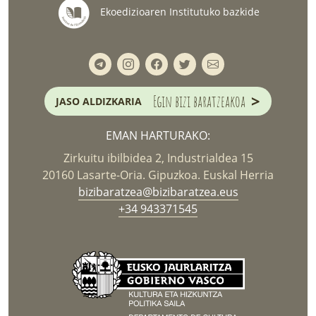
Ekoedizioaren Institutuko bazkide
>
Egin bizi baratzeakoa
JASO ALDIZKARIA
EMAN HARTURAKO:
Zirkuitu ibilbidea 2, Industrialdea 15
20160 Lasarte-Oria. Gipuzkoa. Euskal Herria
bizibaratzea@bizibaratzea.eus
+34 943371545