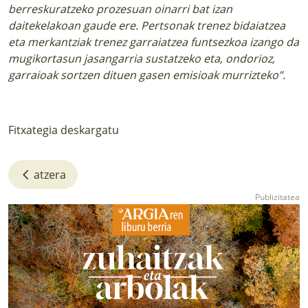
berreskuratzeko prozesuan oinarri bat izan
daitekelakoan gaude ere. Pertsonak trenez bidaiatzea
eta merkantziak trenez garraiatzea funtsezkoa izango da
mugikortasun jasangarria sustatzeko eta, ondorioz,
garraioak sortzen dituen gasen emisioak murrizteko”.
Fitxategia deskargatu
atzera